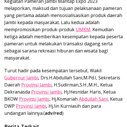
Kegiatan Pameran Jambi Mantap Expo 2023
melaporkan, maksud dan tujuan pelaksanaan pameran
yang pertama adalah mensosialisasikan produk daerah
Jambi kepada masyarakat. Lalu kedua adalah
mempromosikan produk-produk
UMKM
. Kemudian
ketiga adalah memberikan kesempatan kepada peserta
pameran untuk melakukan transaksi dagang serta
sebagai sarana rekreasi hiburan dan wisata bagi
masyarakat.
Turut hadir pada kesempatan tersebut, Wakil
Gubernur Jambi
, Drs.H.Abdullah Sani,M.Pd.I, Sekretaris
Daerah
Provinsi Jambi
, H.Sudirman,S.H.,M.H., Ketua
Dekranasda
Provinsi Jambi
, Hj.Hesnidar Haris, Ketua
BKOW
Provinsi Jambi
, Hj.Komariah
Abdullah Sani
, Ketua
DWP
Provinsi Jambi
, Hj.Iin Kurniasih dan para
undangan lainnya.(
adv/red
)
Berita Terkait