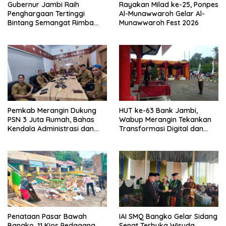
Gubernur Jambi Raih
Rayakan Milad ke-25, Ponpes
Penghargaan Tertinggi
Al-Munawwaroh Gelar Al-
Bintang Semangat Rimba
Munawwaroh Fest 2026
dari Pengakap Malaysia
Pemkab Merangin Dukung
HUT ke-63 Bank Jambi,
PSN 3 Juta Rumah, Bahas
Wabup Merangin Tekankan
Kendala Administrasi dan
Transformasi Digital dan
Teknis
Peran UMKM
Penataan Pasar Bawah
IAI SMQ Bangko Gelar Sidang
Bangko, 11 Kios Pedagang
Senat Terbuka Wisuda