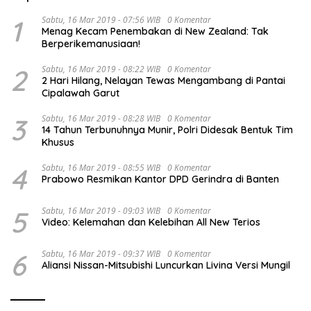
1
Sabtu, 16 Mar 2019 - 07:56 WIB
0 Komentar
Menag Kecam Penembakan di New Zealand: Tak
Berperikemanusiaan!
2
Sabtu, 16 Mar 2019 - 08:22 WIB
0 Komentar
2 Hari Hilang, Nelayan Tewas Mengambang di Pantai
Cipalawah Garut
3
Sabtu, 16 Mar 2019 - 08:28 WIB
0 Komentar
14 Tahun Terbunuhnya Munir, Polri Didesak Bentuk Tim
Khusus
4
Sabtu, 16 Mar 2019 - 08:55 WIB
0 Komentar
Prabowo Resmikan Kantor DPD Gerindra di Banten
5
Sabtu, 16 Mar 2019 - 09:03 WIB
0 Komentar
Video: Kelemahan dan Kelebihan All New Terios
6
Sabtu, 16 Mar 2019 - 09:37 WIB
0 Komentar
Aliansi Nissan-Mitsubishi Luncurkan Livina Versi Mungil