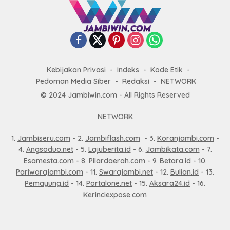
Kebijakan Privasi
Indeks
Kode Etik
Pedoman Media Siber
Redaksi
NETWORK
© 2024 Jambiwin.com - All Rights Reserved
NETWORK
1.
Jambiseru.com
- 2.
Jambiflash.com
- 3.
Koranjambi.com
-
4.
Angsoduo.net
- 5.
Lajuberita.id
- 6.
Jambikata.com
- 7.
Esamesta.com
- 8.
Pilardaerah.com
- 9.
Betara.id
- 10.
Pariwarajambi.com
- 11.
Swarajambi.net
- 12.
Bulian.id
- 13.
Pemayung.id
- 14.
Portalone.net
- 15.
Aksara24.id
- 16.
Kerinciexpose.com