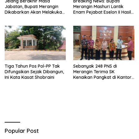
Jelang Berakhir Masa
Breaking News: Bupati
Jabatan, Bupati Merangin
Merangin Mashuri Lantik
Dikabarkan Akan Melakukan
Enam Pejabat Eselon II Hasil
Pelantikan Pejabat Eselon
Lelang Jabatan
Tiga Tahun Pos Pol-PP Tak
Sebanyak 248 PNS di
Difungsikan Sejak Dibangun,
Merangin Terima SK
Ini Kata Kasat Shobraini
Kenaikan Pangkat di Kantor
BKPSDMD
Popular Post