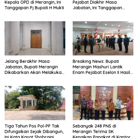
Kepala OPD di Merangin, Ini
Pejabat Diakhir Masa
Tanggapan Pj Bupati H Mukti
Jabatan, Ini Tanggapan
Wabup Nilwan Yahya
Jelang Berakhir Masa
Breaking News: Bupati
Jabatan, Bupati Merangin
Merangin Mashuri Lantik
Dikabarkan Akan Melakukan
Enam Pejabat Eselon II Hasil
Pelantikan Pejabat Eselon
Lelang Jabatan
Tiga Tahun Pos Pol-PP Tak
Sebanyak 248 PNS di
Difungsikan Sejak Dibangun,
Merangin Terima SK
Ini Kata Kasat Shobraini
Kenaikan Pangkat di Kantor