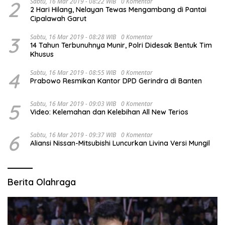
2
Sabtu, 16 Mar 2019 - 08:22 WIB
0 Komentar
2 Hari Hilang, Nelayan Tewas Mengambang di Pantai
Cipalawah Garut
3
Sabtu, 16 Mar 2019 - 08:28 WIB
0 Komentar
14 Tahun Terbunuhnya Munir, Polri Didesak Bentuk Tim
Khusus
4
Sabtu, 16 Mar 2019 - 08:55 WIB
0 Komentar
Prabowo Resmikan Kantor DPD Gerindra di Banten
5
Sabtu, 16 Mar 2019 - 09:03 WIB
0 Komentar
Video: Kelemahan dan Kelebihan All New Terios
6
Sabtu, 16 Mar 2019 - 09:37 WIB
0 Komentar
Aliansi Nissan-Mitsubishi Luncurkan Livina Versi Mungil
Berita Olahraga