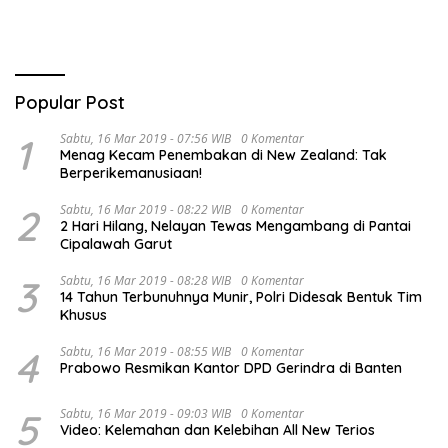
Popular Post
1
Sabtu, 16 Mar 2019 - 07:56 WIB
0 Komentar
Menag Kecam Penembakan di New Zealand: Tak
Berperikemanusiaan!
2
Sabtu, 16 Mar 2019 - 08:22 WIB
0 Komentar
2 Hari Hilang, Nelayan Tewas Mengambang di Pantai
Cipalawah Garut
3
Sabtu, 16 Mar 2019 - 08:28 WIB
0 Komentar
14 Tahun Terbunuhnya Munir, Polri Didesak Bentuk Tim
Khusus
4
Sabtu, 16 Mar 2019 - 08:55 WIB
0 Komentar
Prabowo Resmikan Kantor DPD Gerindra di Banten
5
Sabtu, 16 Mar 2019 - 09:03 WIB
0 Komentar
Video: Kelemahan dan Kelebihan All New Terios