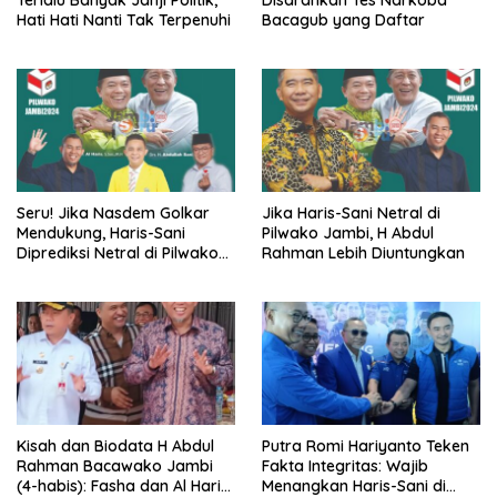
Terlalu Banyak Janji Politik,
Disarankan Tes Narkoba
Hati Hati Nanti Tak Terpenuhi
Bacagub yang Daftar
Seru! Jika Nasdem Golkar
Jika Haris-Sani Netral di
Mendukung, Haris-Sani
Pilwako Jambi, H Abdul
Diprediksi Netral di Pilwako
Rahman Lebih Diuntungkan
Jambi
Kisah dan Biodata H Abdul
Putra Romi Hariyanto Teken
Rahman Bacawako Jambi
Fakta Integritas: Wajib
(4-habis): Fasha dan Al Haris,
Menangkan Haris-Sani di