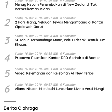
1
Sabtu, 16 Mar 2019 - 07:56 WIB
0 Komentar
Menag Kecam Penembakan di New Zealand: Tak
Berperikemanusiaan!
2
Sabtu, 16 Mar 2019 - 08:22 WIB
0 Komentar
2 Hari Hilang, Nelayan Tewas Mengambang di Pantai
Cipalawah Garut
3
Sabtu, 16 Mar 2019 - 08:28 WIB
0 Komentar
14 Tahun Terbunuhnya Munir, Polri Didesak Bentuk Tim
Khusus
4
Sabtu, 16 Mar 2019 - 08:55 WIB
0 Komentar
Prabowo Resmikan Kantor DPD Gerindra di Banten
5
Sabtu, 16 Mar 2019 - 09:03 WIB
0 Komentar
Video: Kelemahan dan Kelebihan All New Terios
6
Sabtu, 16 Mar 2019 - 09:37 WIB
0 Komentar
Aliansi Nissan-Mitsubishi Luncurkan Livina Versi Mungil
Berita Olahraga