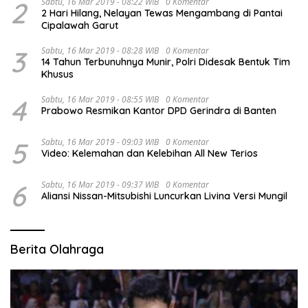
2
Sabtu, 16 Mar 2019 - 08:22 WIB
0 Komentar
2 Hari Hilang, Nelayan Tewas Mengambang di Pantai
Cipalawah Garut
3
Sabtu, 16 Mar 2019 - 08:28 WIB
0 Komentar
14 Tahun Terbunuhnya Munir, Polri Didesak Bentuk Tim
Khusus
4
Sabtu, 16 Mar 2019 - 08:55 WIB
0 Komentar
Prabowo Resmikan Kantor DPD Gerindra di Banten
5
Sabtu, 16 Mar 2019 - 09:03 WIB
0 Komentar
Video: Kelemahan dan Kelebihan All New Terios
6
Sabtu, 16 Mar 2019 - 09:37 WIB
0 Komentar
Aliansi Nissan-Mitsubishi Luncurkan Livina Versi Mungil
Berita Olahraga