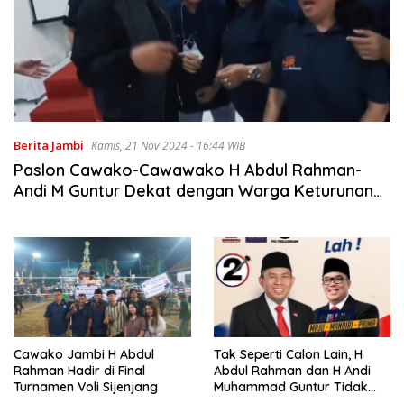
Berita Jambi
Kamis, 21 Nov 2024 - 16:44 WIB
Paslon Cawako-Cawawako H Abdul Rahman-
Andi M Guntur Dekat dengan Warga Keturunan
Tionghoa Jambi
Cawako Jambi H Abdul
Tak Seperti Calon Lain, H
Rahman Hadir di Final
Abdul Rahman dan H Andi
Turnamen Voli Sijenjang
Muhammad Guntur Tidak
Omon-omon