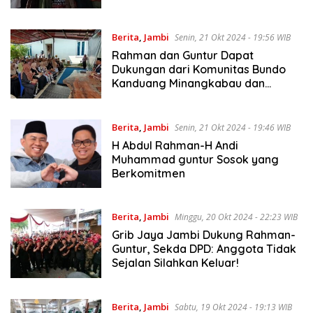
Berita
,
Jambi
Senin, 21 Okt 2024 - 19:56 WIB
Rahman dan Guntur Dapat
Dukungan dari Komunitas Bundo
Kanduang Minangkabau dan
Mantan Lurah se-Kota Jambi
Berita
,
Jambi
Senin, 21 Okt 2024 - 19:46 WIB
H Abdul Rahman-H Andi
Muhammad guntur Sosok yang
Berkomitmen
Berita
,
Jambi
Minggu, 20 Okt 2024 - 22:23 WIB
Grib Jaya Jambi Dukung Rahman-
Guntur, Sekda DPD: Anggota Tidak
Sejalan Silahkan Keluar!
Berita
,
Jambi
Sabtu, 19 Okt 2024 - 19:13 WIB