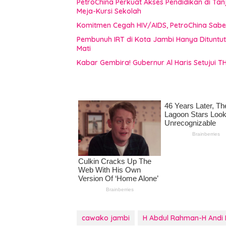
PetroChina Perkuat Akses Pendidikan di Tan
Meja-Kursi Sekolah
Komitmen Cegah HIV/AIDS, PetroChina Sabe
Pembunuh IRT di Kota Jambi Hanya Dituntu
Mati
Kabar Gembira! Gubernur Al Haris Setujui T
cawako jambi
H Abdul Rahman-H And