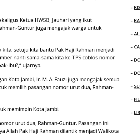
–
KI
kaligus Ketua HWSB, Jauhari yang ikut
–
KA
 Rahman-Guntur juga mengajak warga untuk
–
AL
–
CA
 kita, setuju kita bantu Pak Haji Rahman menjadi
ember nanti sama-sama kita ke TPS coblos nomor
–
D
k-ibu?,” ujarnya.
–
D
an Kota Jambi, Ir. M. A. Fauzi juga mengajak semua
–
SU
tuk memilih pasangan nomor urut dua, Rahman-
–
FI
ntuk memimpin Kota Jambi.
–
LI
nomor urut dua, Rahman-Guntur. Pasangan ini
a Allah Pak Haji Rahman dilantik menjadi Walikota