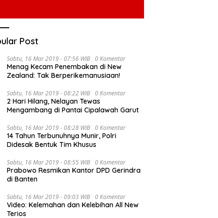
ular Post
Sabtu, 16 Mar 2019 - 07:56 WIB
0 Komentar
Menag Kecam Penembakan di New
Zealand: Tak Berperikemanusiaan!
Sabtu, 16 Mar 2019 - 08:22 WIB
0 Komentar
2 Hari Hilang, Nelayan Tewas
Mengambang di Pantai Cipalawah Garut
Sabtu, 16 Mar 2019 - 08:28 WIB
0 Komentar
14 Tahun Terbunuhnya Munir, Polri
Didesak Bentuk Tim Khusus
Sabtu, 16 Mar 2019 - 08:55 WIB
0 Komentar
Prabowo Resmikan Kantor DPD Gerindra
di Banten
Sabtu, 16 Mar 2019 - 09:03 WIB
0 Komentar
Video: Kelemahan dan Kelebihan All New
Terios