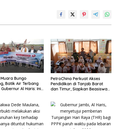
–Muara Bungo
PetroChina Perkuat Akses
g, Batik Air Terbang
Pendidikan di Tanjab Barat
Gubernur Al Haris: Ini
dan Timur, Siapkan Beasiswa
emerataan
hingga 1.000 Set Meja-Kursi
Sekolah