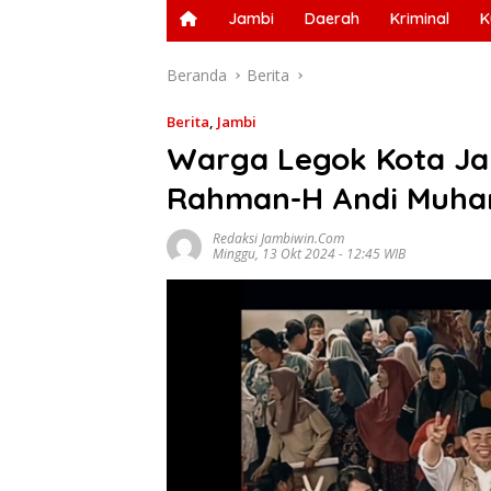
Jambi
Daerah
Kriminal
K
Beranda
Berita
Berita
,
Jambi
Warga Legok Kota Ja
Rahman-H Andi Muh
Redaksi Jambiwin.com
Minggu, 13 Okt 2024 - 12:45 WIB