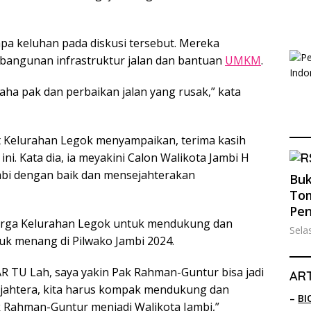
a keluhan pada diskusi tersebut. Mereka
angunan infrastruktur jalan dan bantuan
UMKM
.
ha pak dan perbaikan jalan yang rusak,” kata
 Kelurahan Legok menyampaikan, terima kasih
ni. Kata dia, ia meyakini Calon Walikota Jambi H
bi dengan baik dan mensejahterakan
Buk
Tom
Pe
arga Kelurahan Legok untuk mendukung dan
Sela
k menang di Pilwako Jambi 2024.
HAR TU Lah, saya yakin Pak Rahman-Guntur bisa jadi
ART
sejahtera, kita harus kompak mendukung dan
–
BI
 Rahman-Guntur menjadi Walikota Jambi,”