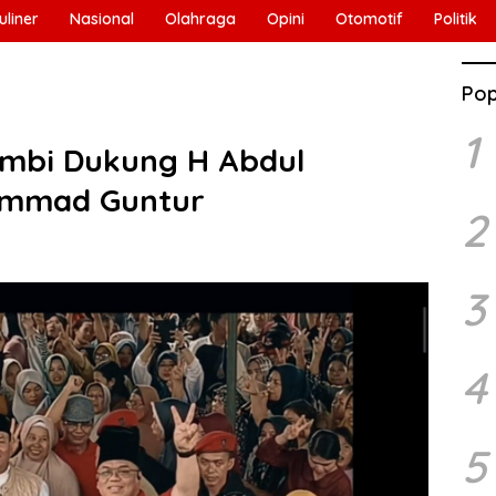
uliner
Nasional
Olahraga
Opini
Otomotif
Politik
Pop
1
mbi Dukung H Abdul
ammad Guntur
2
3
4
5