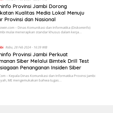
info Provinsi Jambi Dorong
katan Kualitas Media Lokal Menuju
r Provinsi dan Nasional
biwin.com – Dinas Komunikasi dan Informatika (Diskominfo)
Jambi mulai menerapkan standar khusus dalam kerja…
mbi
Rabu, 28 Feb 2024 - 16:39 WIB
info Provinsi Jambi Perkuat
anan Siber Melalui Bimtek Drill Test
siagaan Penanganan Insiden Siber
om – Kepala Dinas Komunikasi dan Informatika Provinsi Jambi
nsyah, ME mengemukakan bahwa tugas…