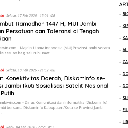
ART
–
BI
mbi
Selasa, 17 Feb 2026 - 15:01 WIB
mbut Ramadhan 1447 H, MUI Jambi
–
KI
n Persatuan dan Toleransi di Tengah
–
KA
daan
biwin.com – Majelis Ulama Indonesia (MUI) Provinsi Jambi secara
–
AL
lis seruan bagi seluruh umat…
–
CA
mbi
Selasa, 10 Feb 2026 - 21:52 WIB
–
D
t Konektivitas Daerah, Diskominfo se-
i Jambi Ikuti Sosialisasi Satelit Nasional
–
D
Putih
–
SU
ambiwin.com – Dinas Komunikasi dan Informatika (Diskominfo)
Jambi bersama Diskominfo Kabupaten/Kota se-Provinsi Jambi
–
FI
…
–
LI
mbi
Rabu, 04 Feb 2026 - 22:21 WIB