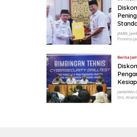
Diskom
Pening
Standa
JAMBI, Jam
Provinsi 
Berita Ja
Diskom
Pengam
Kesiap
JambiWin.C
Drs. Aria