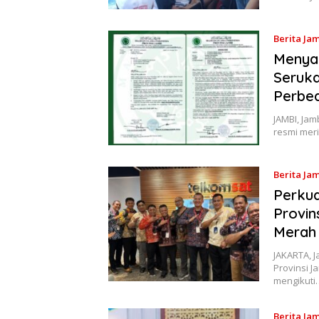
Berita Ja
Menya
Seruka
Perbe
JAMBI, Jam
resmi meri
Berita Ja
Perkua
Provins
Merah 
JAKARTA, J
Provinsi 
mengikuti
Berita Ja