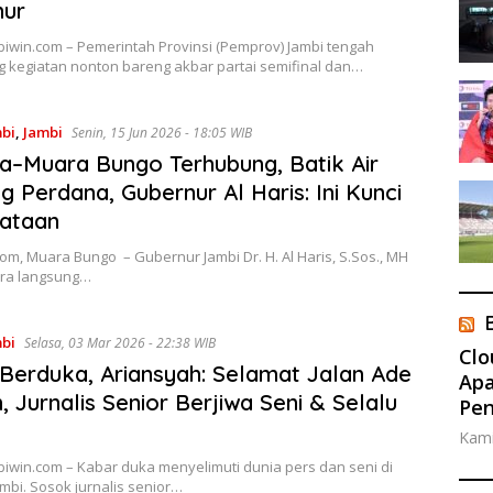
nur
biwin.com – Pemerintah Provinsi (Pemprov) Jambi tengah
 kegiatan nonton bareng akbar partai semifinal dan…
mbi
,
Jambi
Senin, 15 Jun 2026 - 18:05 WIB
a–Muara Bungo Terhubung, Batik Air
g Perdana, Gubernur Al Haris: Ini Kunci
ataan
om, Muara Bungo – Gubernur Jambi Dr. H. Al Haris, S.Sos., MH
ara langsung…
mbi
Selasa, 03 Mar 2026 - 22:38 WIB
Clo
Berduka, Ariansyah: Selamat Jalan Ade
Apa
 Jurnalis Senior Berjiwa Seni & Selalu
Pe
Kami
biwin.com – Kabar duka menyelimuti dunia pers dan seni di
ambi. Sosok jurnalis senior…