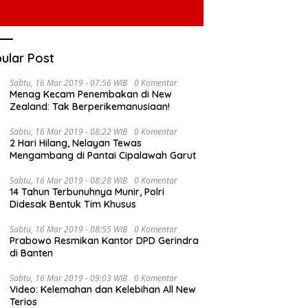
ular Post
Sabtu, 16 Mar 2019 - 07:56 WIB
0 Komentar
Menag Kecam Penembakan di New
Zealand: Tak Berperikemanusiaan!
Sabtu, 16 Mar 2019 - 08:22 WIB
0 Komentar
2 Hari Hilang, Nelayan Tewas
Mengambang di Pantai Cipalawah Garut
nur Al Haris Pimpin Rapat
Hadiri Pelantikan JKSN Jambi,
P
Sabtu, 16 Mar 2019 - 08:28 WIB
0 Komentar
uasi Perkembangan
Al Haris Tekankan Peran Guru
N
14 Tahun Terbunuhnya Munir, Polri
ksanaan Kegiatan
dan Kiai Jaga Moral Generasi
G
Didesak Bentuk Tim Khusus
ngunan Triwulan II TA
Bangsa
Sabtu, 16 Mar 2019 - 08:55 WIB
0 Komentar
Prabowo Resmikan Kantor DPD Gerindra
di Banten
Sabtu, 16 Mar 2019 - 09:03 WIB
0 Komentar
Video: Kelemahan dan Kelebihan All New
Terios