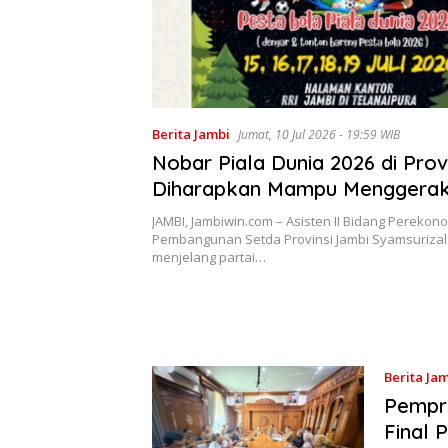
Berita Jambi
Jumat, 10 Jul 2026 - 19:59 WIB
Nobar Piala Dunia 2026 di Prov
Diharapkan Mampu Menggera
Ekonomi Pelaku UMKM
JAMBI, Jambiwin.com – Asisten II Bidang Pereko
Pembangunan Setda Provinsi Jambi Syamsuriza
menjelang partai…
Berita Ja
Pempro
Final 