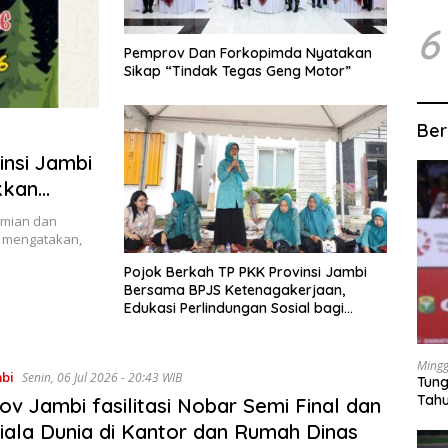
6
Pemprov Dan Forkopimda Nyatakan
Sikap “Tindak Tegas Geng Motor”
Ber
insi Jambi
kkan
nomian dan
l mengatakan,
Pojok Berkah TP PKK Provinsi Jambi
Bersama BPJS Ketenagakerjaan,
Edukasi Perlindungan Sosial bagi
Masyarakat
Mingg
mbi
Senin, 06 Jul 2026 - 20:43 WIB
Tung
Tahu
v Jambi fasilitasi Nobar Semi Final dan
Piala Dunia di Kantor dan Rumah Dinas