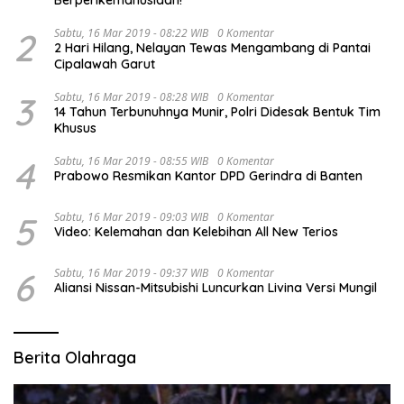
Berperikemanusiaan!
2
Sabtu, 16 Mar 2019 - 08:22 WIB
0 Komentar
2 Hari Hilang, Nelayan Tewas Mengambang di Pantai
Cipalawah Garut
3
Sabtu, 16 Mar 2019 - 08:28 WIB
0 Komentar
14 Tahun Terbunuhnya Munir, Polri Didesak Bentuk Tim
Khusus
4
Sabtu, 16 Mar 2019 - 08:55 WIB
0 Komentar
Prabowo Resmikan Kantor DPD Gerindra di Banten
5
Sabtu, 16 Mar 2019 - 09:03 WIB
0 Komentar
Video: Kelemahan dan Kelebihan All New Terios
6
Sabtu, 16 Mar 2019 - 09:37 WIB
0 Komentar
Aliansi Nissan-Mitsubishi Luncurkan Livina Versi Mungil
Berita Olahraga