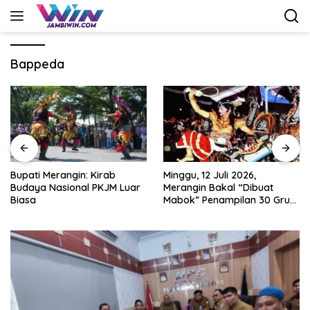
Langsung
ke
konten
Bappeda
Bupati Merangin: Kirab
Minggu, 12 Juli 2026,
Budaya Nasional PKJM Luar
Merangin Bakal “Dibuat
Biasa
Mabok” Penampilan 30 Grup
Jaranan Kuda Lumping