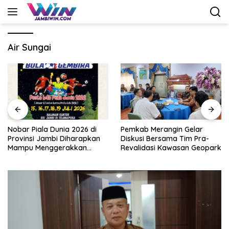
Langsung
ke
konten
Air Sungai
Nobar Piala Dunia 2026 di
Pemkab Merangin Gelar
Provinsi Jambi Diharapkan
Diskusi Bersama Tim Pra-
Mampu Menggerakkan
Revalidasi Kawasan Geopark
Ekonomi Pelaku UMKM