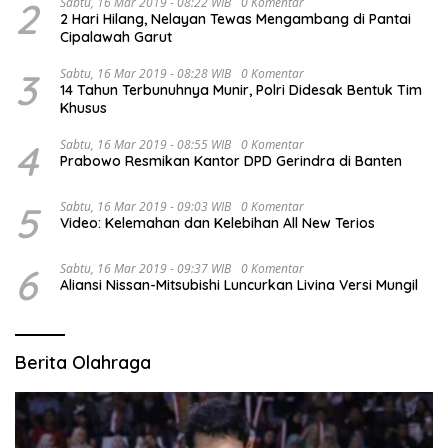
2
Sabtu, 16 Mar 2019 - 08:22 WIB
0 Komentar
2 Hari Hilang, Nelayan Tewas Mengambang di Pantai
Cipalawah Garut
3
Sabtu, 16 Mar 2019 - 08:28 WIB
0 Komentar
14 Tahun Terbunuhnya Munir, Polri Didesak Bentuk Tim
Khusus
4
Sabtu, 16 Mar 2019 - 08:55 WIB
0 Komentar
Prabowo Resmikan Kantor DPD Gerindra di Banten
5
Sabtu, 16 Mar 2019 - 09:03 WIB
0 Komentar
Video: Kelemahan dan Kelebihan All New Terios
6
Sabtu, 16 Mar 2019 - 09:37 WIB
0 Komentar
Aliansi Nissan-Mitsubishi Luncurkan Livina Versi Mungil
Berita Olahraga