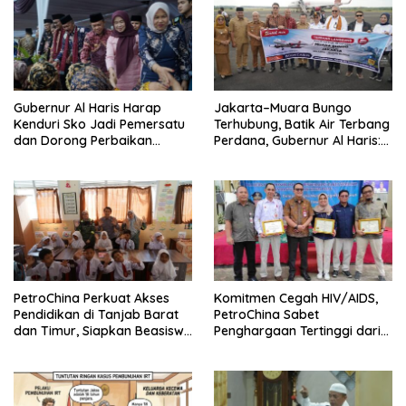
Gubernur Al Haris Harap
Jakarta–Muara Bungo
Kenduri Sko Jadi Pemersatu
Terhubung, Batik Air Terbang
dan Dorong Perbaikan
Perdana, Gubernur Al Haris:
Sarana Desa
Ini Kunci Pemerataan
PetroChina Perkuat Akses
Komitmen Cegah HIV/AIDS,
Pendidikan di Tanjab Barat
PetroChina Sabet
dan Timur, Siapkan Beasiswa
Penghargaan Tertinggi dari
hingga 1.000 Set Meja-Kursi
Kemnaker
Sekolah