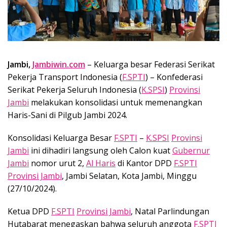
Jambi,
Jambiwin.com
– Keluarga besar Federasi Serikat
Pekerja Transport Indonesia (
F.SPTI
) – Konfederasi
Serikat Pekerja Seluruh Indonesia (
K.SPSI
)
Provinsi
Jambi
melakukan konsolidasi untuk memenangkan
Haris-Sani di Pilgub Jambi 2024.
Konsolidasi Keluarga Besar
F.SPTI
–
K.SPSI
Provinsi
Jambi
ini dihadiri langsung oleh Calon kuat
Gubernur
Jambi
nomor urut 2,
Al Haris
di Kantor DPD
F.SPTI
Provinsi Jambi
, Jambi Selatan, Kota Jambi, Minggu
(27/10/2024).
Ketua DPD
F.SPTI
Provinsi Jambi
, Natal Parlindungan
Hutabarat menegaskan bahwa seluruh anggota
F.SPTI