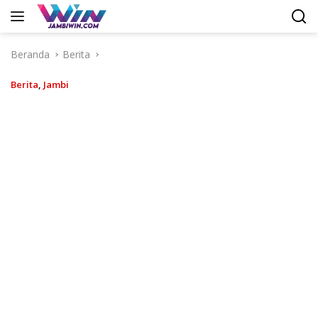
Langsung
ke
konten
Beranda
Berita
Berita
,
Jambi