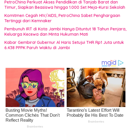
PetroChina Perkuat Akses Pendidikan di Tanjab Barat dan
Timur, Siapkan Beasiswa hingga 1.000 Set Meja-Kursi Sekolah
Komitmen Cegah HIV/AIDS, PetroChina Sabet Penghargaan
Tertinggi dari Kemnaker
Pembunuh IRT di Kota Jambi Hanya Dituntut 18 Tahun Penjara,
Keluarga Kecewa dan Minta Hukuman Mati
Kabar Gembira! Gubernur Al Haris Setujui THR Rp1 Juta untuk
6.438 PPPK Paruh Waktu di Jambi