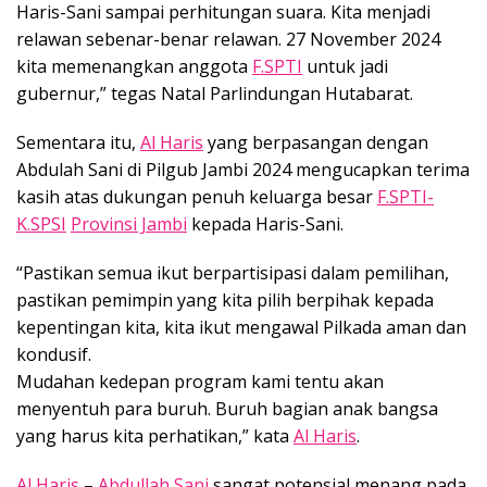
Haris-Sani sampai perhitungan suara. Kita menjadi
relawan sebenar-benar relawan. 27 November 2024
kita memenangkan anggota
F.SPTI
untuk jadi
gubernur,” tegas Natal Parlindungan Hutabarat.
Sementara itu,
Al Haris
yang berpasangan dengan
Abdulah Sani di Pilgub Jambi 2024 mengucapkan terima
kasih atas dukungan penuh keluarga besar
F.SPTI-
K.SPSI
Provinsi Jambi
kepada Haris-Sani.
“Pastikan semua ikut berpartisipasi dalam pemilihan,
pastikan pemimpin yang kita pilih berpihak kepada
kepentingan kita, kita ikut mengawal Pilkada aman dan
kondusif.
Mudahan kedepan program kami tentu akan
menyentuh para buruh. Buruh bagian anak bangsa
yang harus kita perhatikan,” kata
Al Haris
.
Al Haris
–
Abdullah Sani
sangat potensial menang pada