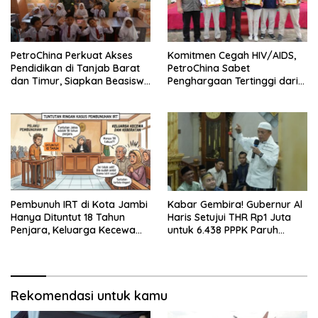
PetroChina Perkuat Akses
Komitmen Cegah HIV/AIDS,
Pendidikan di Tanjab Barat
PetroChina Sabet
dan Timur, Siapkan Beasiswa
Penghargaan Tertinggi dari
hingga 1.000 Set Meja-Kursi
Kemnaker
Sekolah
Pembunuh IRT di Kota Jambi
Kabar Gembira! Gubernur Al
Hanya Dituntut 18 Tahun
Haris Setujui THR Rp1 Juta
Penjara, Keluarga Kecewa
untuk 6.438 PPPK Paruh
dan Minta Hukuman Mati
Waktu di Jambi
Rekomendasi untuk kamu