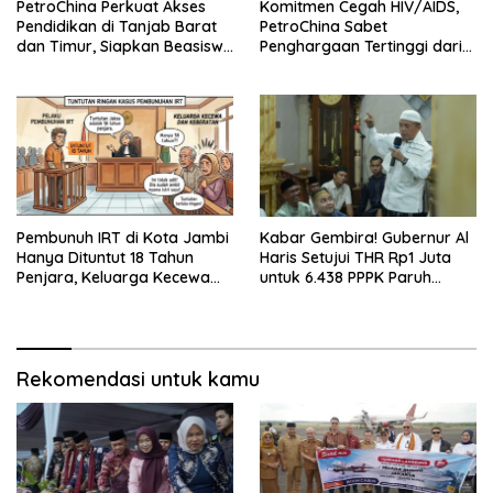
PetroChina Perkuat Akses
Komitmen Cegah HIV/AIDS,
Pendidikan di Tanjab Barat
PetroChina Sabet
dan Timur, Siapkan Beasiswa
Penghargaan Tertinggi dari
hingga 1.000 Set Meja-Kursi
Kemnaker
Sekolah
Pembunuh IRT di Kota Jambi
Kabar Gembira! Gubernur Al
Hanya Dituntut 18 Tahun
Haris Setujui THR Rp1 Juta
Penjara, Keluarga Kecewa
untuk 6.438 PPPK Paruh
dan Minta Hukuman Mati
Waktu di Jambi
Rekomendasi untuk kamu