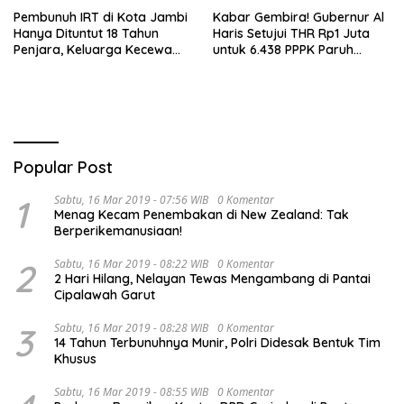
Pembunuh IRT di Kota Jambi
Kabar Gembira! Gubernur Al
Hanya Dituntut 18 Tahun
Haris Setujui THR Rp1 Juta
Penjara, Keluarga Kecewa
untuk 6.438 PPPK Paruh
dan Minta Hukuman Mati
Waktu di Jambi
Popular Post
1
Sabtu, 16 Mar 2019 - 07:56 WIB
0 Komentar
Menag Kecam Penembakan di New Zealand: Tak
Berperikemanusiaan!
2
Sabtu, 16 Mar 2019 - 08:22 WIB
0 Komentar
2 Hari Hilang, Nelayan Tewas Mengambang di Pantai
Cipalawah Garut
3
Sabtu, 16 Mar 2019 - 08:28 WIB
0 Komentar
14 Tahun Terbunuhnya Munir, Polri Didesak Bentuk Tim
Khusus
Sabtu, 16 Mar 2019 - 08:55 WIB
0 Komentar