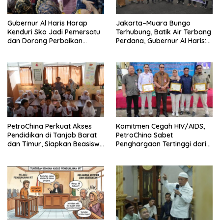
Gubernur Al Haris Harap
Jakarta–Muara Bungo
Kenduri Sko Jadi Pemersatu
Terhubung, Batik Air Terbang
dan Dorong Perbaikan
Perdana, Gubernur Al Haris:
Sarana Desa
Ini Kunci Pemerataan
PetroChina Perkuat Akses
Komitmen Cegah HIV/AIDS,
Pendidikan di Tanjab Barat
PetroChina Sabet
dan Timur, Siapkan Beasiswa
Penghargaan Tertinggi dari
hingga 1.000 Set Meja-Kursi
Kemnaker
Sekolah