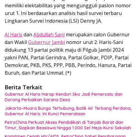
memiliki elektabilitas yang mengungguli paslon nomor
urut 1. Ini berdasarkan analisis hasil survei terbaru
Lingkaran Survei Indonesia (LSI) Denny JA.
Al Haris
dan
Abdullah Sani
merupakan calon Gubernur
dan Wakil
Gubernur Jambi
nomor urut 2. Haris-Sani
didukung 13 partai politik maju di Pilgub Jambi 2024
yakni PAN, Partai Gerindra, Partai Golkar, PDIP, Partai
Demokrat, PKB, PKS, PPP, PBB, Perindo, Hanura, Partai
Buruh, dan Partai Ummat. (*)
Berita Terkait
Gubernur Al Haris Harap Kenduri Sko Jadi Pemersatu dan
Dorong Perbaikan Sarana Desa
Jakarta–Muara Bungo Terhubung, Batik Air Terbang Perdana,
Gubernur Al Haris: Ini Kunci Pemerataan
PetroChina Perkuat Akses Pendidikan di Tanjab Barat dan
Timur, Siapkan Beasiswa hingga 1.000 Set Meja-Kursi Sekolah
Komitmen Cegah HIV/AIDS, PetroChina Sabet Penghargaan