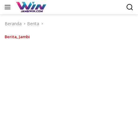
Langsung
ke
konten
Beranda
Berita
Berita
,
Jambi