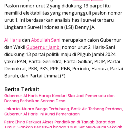
Paslon nomor urut 2 yang didukung 13 parpol itu
memiliki elektabilitas yang mengungguli paslon nomor
urut 1. Ini berdasarkan analisis hasil survei terbaru
Lingkaran Survei Indonesia (LSI) Denny JA.
Al Haris
dan
Abdullah Sani
merupakan calon Gubernur
dan Wakil
Gubernur Jambi
nomor urut 2. Haris-Sani
didukung 13 partai politik maju di Pilgub Jambi 2024
yakni PAN, Partai Gerindra, Partai Golkar, PDIP, Partai
Demokrat, PKB, PKS, PPP, PBB, Perindo, Hanura, Partai
Buruh, dan Partai Ummat.(*)
Berita Terkait
Gubernur Al Haris Harap Kenduri Sko Jadi Pemersatu dan
Dorong Perbaikan Sarana Desa
Jakarta–Muara Bungo Terhubung, Batik Air Terbang Perdana,
Gubernur Al Haris: Ini Kunci Pemerataan
PetroChina Perkuat Akses Pendidikan di Tanjab Barat dan
Timur, Siapkan Beasiswa hingga 1.000 Set Meja-Kursi Sekolah