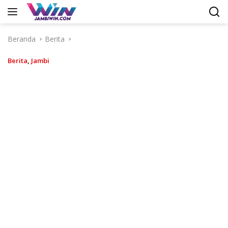
Langsung
ke
konten
Beranda
Berita
Berita
,
Jambi