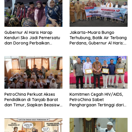
Gubernur Al Haris Harap
Jakarta–Muara Bungo
Kenduri Sko Jadi Pemersatu
Terhubung, Batik Air Terbang
dan Dorong Perbaikan
Perdana, Gubernur Al Haris:
Sarana Desa
Ini Kunci Pemerataan
PetroChina Perkuat Akses
Komitmen Cegah HIV/AIDS,
Pendidikan di Tanjab Barat
PetroChina Sabet
dan Timur, Siapkan Beasiswa
Penghargaan Tertinggi dari
hingga 1.000 Set Meja-Kursi
Kemnaker
Sekolah