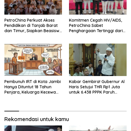
PetroChina Perkuat Akses
Komitmen Cegah HIV/AIDS,
Pendidikan di Tanjab Barat
PetroChina Sabet
dan Timur, Siapkan Beasiswa
Penghargaan Tertinggi dari
hingga 1.000 Set Meja-Kursi
Kemnaker
Sekolah
Pembunuh IRT di Kota Jambi
Kabar Gembira! Gubernur Al
Hanya Dituntut 18 Tahun
Haris Setujui THR Rp1 Juta
Penjara, Keluarga Kecewa
untuk 6.438 PPPK Paruh
dan Minta Hukuman Mati
Waktu di Jambi
Rekomendasi untuk kamu