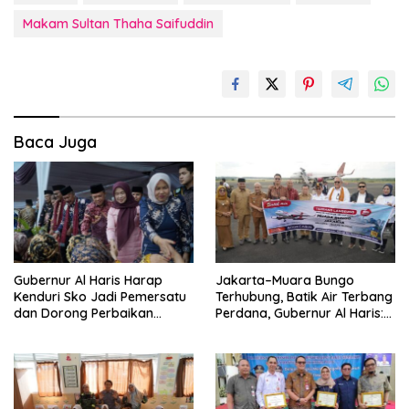
Makam Sultan Thaha Saifuddin
Baca Juga
Gubernur Al Haris Harap
Jakarta–Muara Bungo
Kenduri Sko Jadi Pemersatu
Terhubung, Batik Air Terbang
dan Dorong Perbaikan
Perdana, Gubernur Al Haris:
Sarana Desa
Ini Kunci Pemerataan