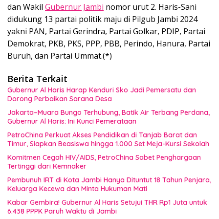
dan Wakil
Gubernur Jambi
nomor urut 2. Haris-Sani
didukung 13 partai politik maju di Pilgub Jambi 2024
yakni PAN, Partai Gerindra, Partai Golkar, PDIP, Partai
Demokrat, PKB, PKS, PPP, PBB, Perindo, Hanura, Partai
Buruh, dan Partai Ummat.(*)
Berita Terkait
Gubernur Al Haris Harap Kenduri Sko Jadi Pemersatu dan
Dorong Perbaikan Sarana Desa
Jakarta–Muara Bungo Terhubung, Batik Air Terbang Perdana,
Gubernur Al Haris: Ini Kunci Pemerataan
PetroChina Perkuat Akses Pendidikan di Tanjab Barat dan
Timur, Siapkan Beasiswa hingga 1.000 Set Meja-Kursi Sekolah
Komitmen Cegah HIV/AIDS, PetroChina Sabet Penghargaan
Tertinggi dari Kemnaker
Pembunuh IRT di Kota Jambi Hanya Dituntut 18 Tahun Penjara,
Keluarga Kecewa dan Minta Hukuman Mati
Kabar Gembira! Gubernur Al Haris Setujui THR Rp1 Juta untuk
6.438 PPPK Paruh Waktu di Jambi