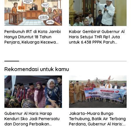
Pembunuh IRT di Kota Jambi
Kabar Gembira! Gubernur Al
Hanya Dituntut 18 Tahun
Haris Setujui THR Rp1 Juta
Penjara, Keluarga Kecewa
untuk 6.438 PPPK Paruh
dan Minta Hukuman Mati
Waktu di Jambi
Rekomendasi untuk kamu
Gubernur Al Haris Harap
Jakarta–Muara Bungo
Kenduri Sko Jadi Pemersatu
Terhubung, Batik Air Terbang
dan Dorong Perbaikan
Perdana, Gubernur Al Haris:
Sarana Desa
Ini Kunci Pemerataan