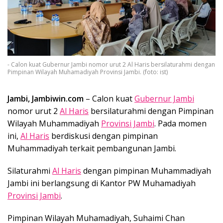
- Calon kuat Gubernur Jambi nomor urut 2 Al Haris bersilaturahmi dengan
Pimpinan Wilayah Muhamadiyah Provinsi Jambi. (foto: ist)
Jambi, Jambiwin.com
– Calon kuat
Gubernur Jambi
nomor urut 2
Al Haris
bersilaturahmi dengan Pimpinan
Wilayah Muhammadiyah
Provinsi Jambi
. Pada momen
ini,
Al Haris
berdiskusi dengan pimpinan
Muhammadiyah terkait pembangunan Jambi.
Silaturahmi
Al Haris
dengan pimpinan Muhammadiyah
Jambi ini berlangsung di Kantor PW Muhamadiyah
Provinsi Jambi
.
Pimpinan Wilayah Muhamadiyah, Suhaimi Chan