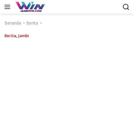
Langsung
ke
konten
Beranda
Berita
Berita
,
Jambi