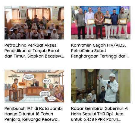
PetroChina Perkuat Akses
Komitmen Cegah HIV/AIDS,
Pendidikan di Tanjab Barat
PetroChina Sabet
dan Timur, Siapkan Beasiswa
Penghargaan Tertinggi dari
hingga 1.000 Set Meja-Kursi
Kemnaker
Sekolah
Pembunuh IRT di Kota Jambi
Kabar Gembira! Gubernur Al
Hanya Dituntut 18 Tahun
Haris Setujui THR Rp1 Juta
Penjara, Keluarga Kecewa
untuk 6.438 PPPK Paruh
dan Minta Hukuman Mati
Waktu di Jambi