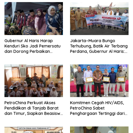
Gubernur Al Haris Harap
Jakarta–Muara Bungo
Kenduri Sko Jadi Pemersatu
Terhubung, Batik Air Terbang
dan Dorong Perbaikan
Perdana, Gubernur Al Haris:
Sarana Desa
Ini Kunci Pemerataan
PetroChina Perkuat Akses
Komitmen Cegah HIV/AIDS,
Pendidikan di Tanjab Barat
PetroChina Sabet
dan Timur, Siapkan Beasiswa
Penghargaan Tertinggi dari
hingga 1.000 Set Meja-Kursi
Kemnaker
Sekolah