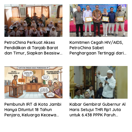
PetroChina Perkuat Akses
Komitmen Cegah HIV/AIDS,
Pendidikan di Tanjab Barat
PetroChina Sabet
dan Timur, Siapkan Beasiswa
Penghargaan Tertinggi dari
hingga 1.000 Set Meja-Kursi
Kemnaker
Sekolah
Pembunuh IRT di Kota Jambi
Kabar Gembira! Gubernur Al
Hanya Dituntut 18 Tahun
Haris Setujui THR Rp1 Juta
Penjara, Keluarga Kecewa
untuk 6.438 PPPK Paruh
dan Minta Hukuman Mati
Waktu di Jambi