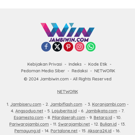
Kebijakan Privasi
Indeks
Kode Etik
Pedoman Media Siber
Redaksi
NETWORK
© 2024 Jambiwin.com - All Rights Reserved
NETWORK
1.
Jambiseru.com
- 2.
Jambiflash.com
- 3.
Koranjambi.com
-
4.
Angsoduo.net
- 5.
Lajuberita.id
- 6.
Jambikata.com
- 7.
Esamesta.com
- 8.
Pilardaerah.com
- 9.
Betara.id
- 10.
Pariwarajambi.com
- 11.
Swarajambi.net
- 12.
Bulian.id
- 13.
Pemayung.id
- 14.
Portalone.net
- 15.
Aksara24.id
- 16.