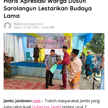
Haris Apresiasi Warga Dusun
Sarolangun Lestarikan Budaya
Lama
Redaksi Jambiwin.com
Sabtu, 19 Okt 2024 - 14:36 WIB
Jambi, Jambiwin.
com
– Tokoh masyarakat Jambi yang
juga calon kuat
Gubernur Jambi
nomor urut 2