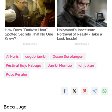
Al Haris
cagub jambi
Dusun Sarolangun
Festival Baju Kebaya
Jambi Mantap
lanjutkan
Pacu Perahu
Baca Juga