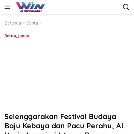
Langsung
ke
konten
Beranda
Berita
Berita
,
Jambi
Selenggarakan Festival Budaya
Baju Kebaya dan Pacu Perahu, Al