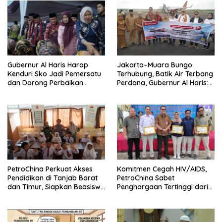
Gubernur Al Haris Harap
Jakarta–Muara Bungo
Kenduri Sko Jadi Pemersatu
Terhubung, Batik Air Terbang
dan Dorong Perbaikan
Perdana, Gubernur Al Haris:
Sarana Desa
Ini Kunci Pemerataan
PetroChina Perkuat Akses
Komitmen Cegah HIV/AIDS,
Pendidikan di Tanjab Barat
PetroChina Sabet
dan Timur, Siapkan Beasiswa
Penghargaan Tertinggi dari
hingga 1.000 Set Meja-Kursi
Kemnaker
Sekolah