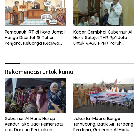
Pembunuh IRT di Kota Jambi
Kabar Gembira! Gubernur Al
Hanya Dituntut 18 Tahun
Haris Setujui THR Rp1 Juta
Penjara, Keluarga Kecewa
untuk 6.438 PPPK Paruh
dan Minta Hukuman Mati
Waktu di Jambi
Rekomendasi untuk kamu
Gubernur Al Haris Harap
Jakarta–Muara Bungo
Kenduri Sko Jadi Pemersatu
Terhubung, Batik Air Terbang
dan Dorong Perbaikan
Perdana, Gubernur Al Haris:
Sarana Desa
Ini Kunci Pemerataan