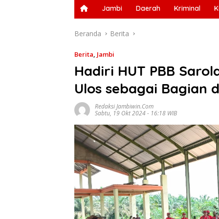
Jambi
Daerah
Kriminal
K
Beranda
Berita
Berita
,
Jambi
Hadiri HUT PBB Sarola
Ulos sebagai Bagian 
Redaksi Jambiwin.com
Sabtu, 19 Okt 2024 - 16:18 WIB