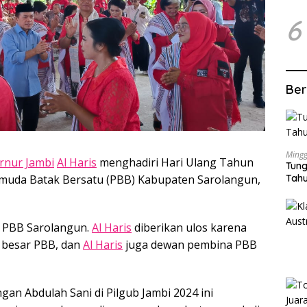
6
Ber
Mingg
rnur Jambi
Al Haris
menghadiri Hari Ulang Tahun
Tung
Tahu
uda Batak Bersatu (PBB) Kabupaten Sarolangun,
 PBB Sarolangun.
Al Haris
diberikan ulos karena
a besar PBB, dan
Al Haris
juga dewan pembina PBB
n Abdulah Sani di Pilgub Jambi 2024 ini