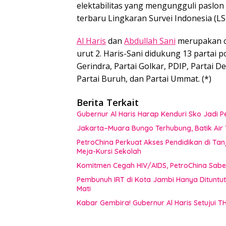
elektabilitas yang mengungguli paslon n
terbaru Lingkaran Survei Indonesia (LS
Al Haris
dan
Abdullah Sani
merupakan c
urut 2. Haris-Sani didukung 13 partai po
Gerindra, Partai Golkar, PDIP, Partai 
Partai Buruh, dan Partai Ummat. (*)
Berita Terkait
Gubernur Al Haris Harap Kenduri Sko Jadi
Jakarta–Muara Bungo Terhubung, Batik Air T
PetroChina Perkuat Akses Pendidikan di Tan
Meja-Kursi Sekolah
Komitmen Cegah HIV/AIDS, PetroChina Sabe
Pembunuh IRT di Kota Jambi Hanya Dituntu
Mati
Kabar Gembira! Gubernur Al Haris Setujui T