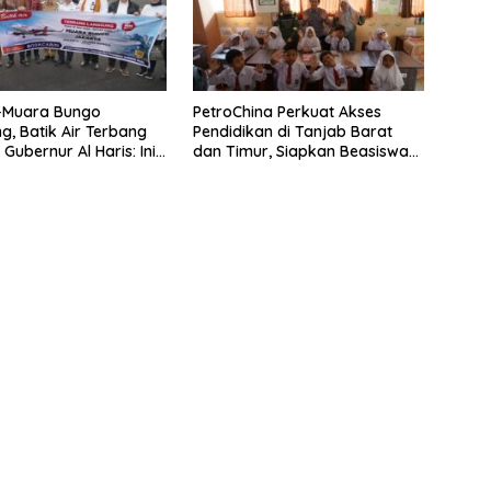
–Muara Bungo
PetroChina Perkuat Akses
g, Batik Air Terbang
Pendidikan di Tanjab Barat
Gubernur Al Haris: Ini
dan Timur, Siapkan Beasiswa
emerataan
hingga 1.000 Set Meja-Kursi
Sekolah