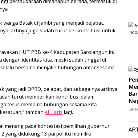
nggi persaudaraan dimanapun berada, termasuk di
nya.
warga Batak di Jambi yang menjadi pejabat,
nya, artinya juga sudah turut berkontribusi untuk
rayakan HUT PBB ke-4 Kabupaten Sarolangun ini.
 dengan identitas kita, meski sudah tinggal di
ini selalu bersama menjalin hubungan antar sesama
Pem
Men
k yang jadi DPRD, pejabat, dan sebagainya artinya
Bar
 Sudah turut memberikan kontribusi dalam
Ne
oga terus membina hubungan sesama kita
Sela
n kesatuan,” tambah
Al Haris
lagi.
al menang pada kontestasi pemilihan gubernur
ART
2 yang didukung 13 parpol itu memiliki