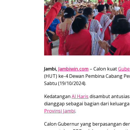
Jambi,
Jambiwin.com
– Calon kuat
Gube
(HUT) ke-4 Dewan Pembina Cabang Pem
Sabtu (19/10/2024).
Kedatangan
Al Haris
disambut antusias
dianggap sebagai bagian dari keluarg
Provinsi Jambi
.
Calon Gubernur yang berpasangan denga