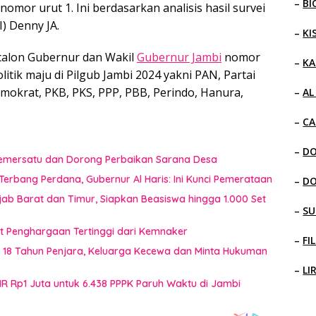
–
BI
omor urut 1. Ini berdasarkan analisis hasil survei
I) Denny JA.
–
KI
alon Gubernur dan Wakil
Gubernur Jambi
nomor
–
KA
litik maju di Pilgub Jambi 2024 yakni PAN, Partai
Demokrat, PKB, PKS, PPP, PBB, Perindo, Hanura,
–
AL
–
CA
–
D
 Pemersatu dan Dorong Perbaikan Sarana Desa
erbang Perdana, Gubernur Al Haris: Ini Kunci Pemerataan
–
D
jab Barat dan Timur, Siapkan Beasiswa hingga 1.000 Set
–
SU
t Penghargaan Tertinggi dari Kemnaker
–
FI
t 18 Tahun Penjara, Keluarga Kecewa dan Minta Hukuman
–
LI
HR Rp1 Juta untuk 6.438 PPPK Paruh Waktu di Jambi