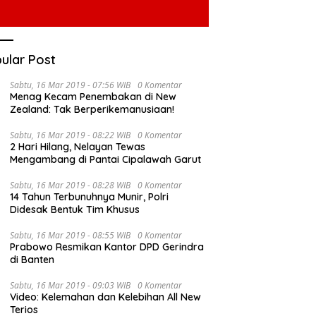
ular Post
Sabtu, 16 Mar 2019 - 07:56 WIB
0 Komentar
Menag Kecam Penembakan di New
Zealand: Tak Berperikemanusiaan!
Sabtu, 16 Mar 2019 - 08:22 WIB
0 Komentar
2 Hari Hilang, Nelayan Tewas
Mengambang di Pantai Cipalawah Garut
Sabtu, 16 Mar 2019 - 08:28 WIB
0 Komentar
14 Tahun Terbunuhnya Munir, Polri
Didesak Bentuk Tim Khusus
Sabtu, 16 Mar 2019 - 08:55 WIB
0 Komentar
Prabowo Resmikan Kantor DPD Gerindra
di Banten
Sabtu, 16 Mar 2019 - 09:03 WIB
0 Komentar
Video: Kelemahan dan Kelebihan All New
Terios