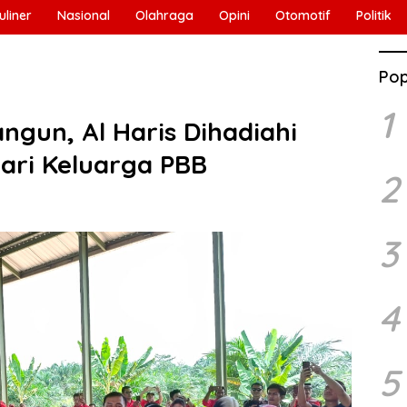
uliner
Nasional
Olahraga
Opini
Otomotif
Politik
Pop
1
ngun, Al Haris Dihadiahi
dari Keluarga PBB
2
3
4
5