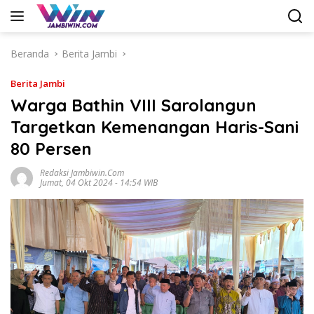
Langsung
ke
konten
Beranda
Berita Jambi
Berita Jambi
Warga Bathin VIII Sarolangun
Targetkan Kemenangan Haris-Sani
80 Persen
Redaksi Jambiwin.com
Jumat, 04 Okt 2024 - 14:54 WIB