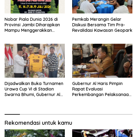
Nobar Piala Dunia 2026 di
Pemkab Merangin Gelar
Provinsi Jambi Diharapkan
Diskusi Bersama Tim Pra-
Mampu Menggerakkan
Revalidasi Kawasan Geopark
Ekonomi Pelaku UMKM
Dijadwalkan Buka Turnamen
Gubernur Al Haris Pimpin
Urawa Cup VI di Stadion
Rapat Evaluasi
Swarna Bhumi, Gubernur Al
Perkembangan Pelaksanaan
Haris Siap Berlaga Lawan
Kegiatan Pembangunan
Tim Urawa
Triwulan II TA 2026
Rekomendasi untuk kamu