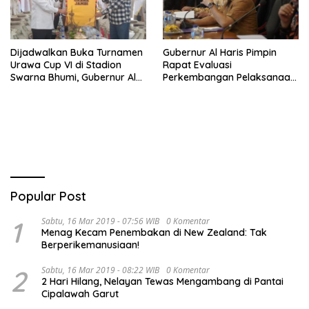
Dijadwalkan Buka Turnamen
Gubernur Al Haris Pimpin
Urawa Cup VI di Stadion
Rapat Evaluasi
Swarna Bhumi, Gubernur Al
Perkembangan Pelaksanaan
Haris Siap Berlaga Lawan
Kegiatan Pembangunan
Tim Urawa
Triwulan II TA 2026
Popular Post
1
Sabtu, 16 Mar 2019 - 07:56 WIB
0 Komentar
Menag Kecam Penembakan di New Zealand: Tak
Berperikemanusiaan!
2
Sabtu, 16 Mar 2019 - 08:22 WIB
0 Komentar
2 Hari Hilang, Nelayan Tewas Mengambang di Pantai
Cipalawah Garut