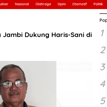
uliner
Nasional
Olahraga
Opini
Otomotif
Politik
Pop
1
 Jambi Dukung Haris-Sani di
2
3
4
5