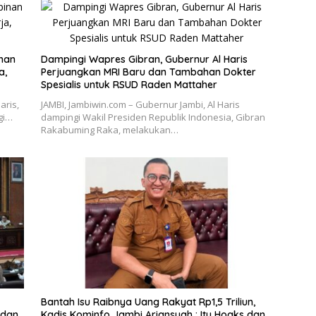
inan
Dampingi Wapres Gibran, Gubernur Al Haris
a,
Perjuangkan MRI Baru dan Tambahan Dokter
Spesialis untuk RSUD Raden Mattaher
aris,
JAMBI, Jambiwin.com – Gubernur Jambi, Al Haris
gi…
dampingi Wakil Presiden Republik Indonesia, Gibran
Rakabuming Raka, melakukan…
Bantah Isu Raibnya Uang Rakyat Rp1,5 Triliun,
 dan
Kadis Kominfo Jambi Ariansyah : Itu Hoaks dan