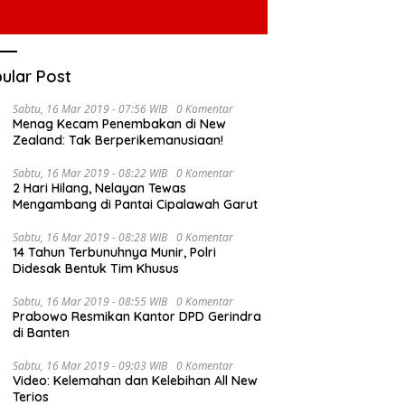
ular Post
Sabtu, 16 Mar 2019 - 07:56 WIB
0 Komentar
Menag Kecam Penembakan di New
Zealand: Tak Berperikemanusiaan!
Sabtu, 16 Mar 2019 - 08:22 WIB
0 Komentar
2 Hari Hilang, Nelayan Tewas
Mengambang di Pantai Cipalawah Garut
Sabtu, 16 Mar 2019 - 08:28 WIB
0 Komentar
14 Tahun Terbunuhnya Munir, Polri
Didesak Bentuk Tim Khusus
Sabtu, 16 Mar 2019 - 08:55 WIB
0 Komentar
Prabowo Resmikan Kantor DPD Gerindra
di Banten
Sabtu, 16 Mar 2019 - 09:03 WIB
0 Komentar
Video: Kelemahan dan Kelebihan All New
Terios