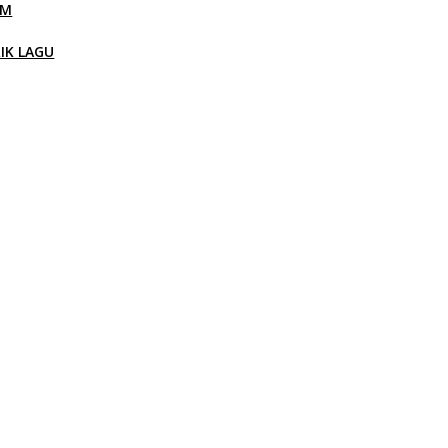
LM
RIK LAGU