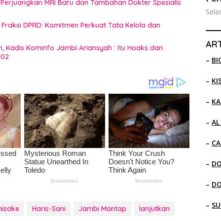
 Perjuangkan MRI Baru dan Tambahan Dokter Spesialis
Sela
raksi DPRD: Komitmen Perkuat Tata Kelola dan
ART
n, Kadis Kominfo Jambi Ariansyah : Itu Hoaks dan
002
–
BI
–
KI
–
KA
–
AL
–
CA
–
D
–
D
–
SU
isake
Haris-Sani
Jambi Mantap
lanjutkan