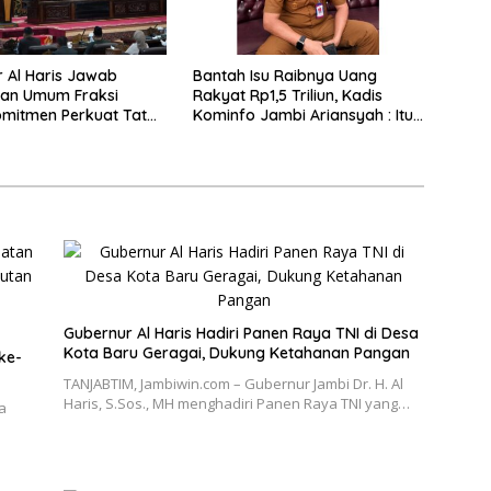
 Al Haris Jawab
Bantah Isu Raibnya Uang
an Umum Fraksi
Rakyat Rp1,5 Triliun, Kadis
mitmen Perkuat Tata
Kominfo Jambi Ariansyah : Itu
an Kesejahteraan
Hoaks dan Akumulasi Temuan
kat
Lintas Gubernur Sejak 2002
Gubernur Al Haris Hadiri Panen Raya TNI di Desa
Kota Baru Geragai, Dukung Ketahanan Pangan
ke-
TANJABTIM, Jambiwin.com – Gubernur Jambi Dr. H. Al
Haris, S.Sos., MH menghadiri Panen Raya TNI yang…
a