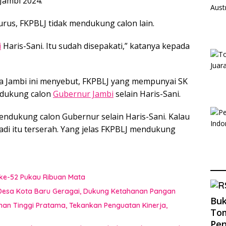
Jambi 2024.
gurus, FKPBLJ tidak mendukung calon lain.
i
Haris-Sani. Itu sudah disepakati,” katanya kepada
a Jambi ini menyebut, FKPBLJ yang mempunyai SK
endukung calon
Gubernur Jambi
selain Haris-Sani.
endukung calon Gubernur selain Haris-Sani. Kalau
di itu terserah. Yang jelas FKPBLJ mendukung
ke-52 Pukau Ribuan Mata
i Desa Kota Baru Geragai, Dukung Ketahanan Pangan
Buk
inan Tinggi Pratama, Tekankan Penguatan Kinerja,
Tom
Pe