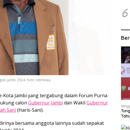
6
Ber
gub Jambi 2024. Foto: Istimewa
e-Kota Jambi yang tergabung dalam Forum Purna
dukung calon
Gubernur Jambi
dan Wakil
Gubernur
Mingg
lah Sani
(Haris-Sani).
Tung
Tahu
dirinya bersama anggota lainnya sudah sepakat