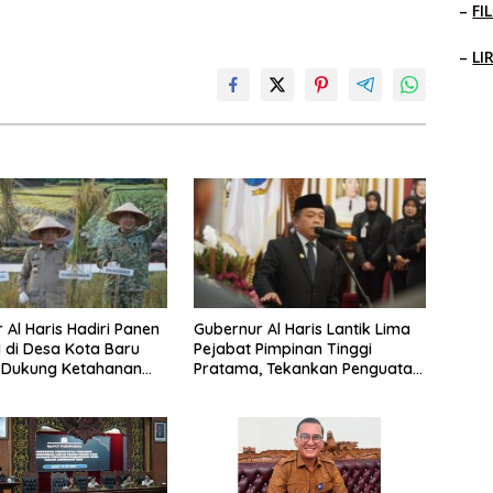
–
FI
–
LI
 Al Haris Hadiri Panen
Gubernur Al Haris Lantik Lima
 di Desa Kota Baru
Pejabat Pimpinan Tinggi
, Dukung Ketahanan
Pratama, Tekankan Penguatan
Kinerja, Kekompakan Tim, dan
Integritas