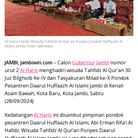
Al Haris Hadiri Wisuda Tahfidz Al Qur'an Ponpes Daarul Huffaazh Al
Islami Jambi. Foto: Istimewa
JAMBI, Jambiwin.com
– Calon
Gubernur Jambi
nomor
urut 2
Al Haris
menghadiri wisuda Tahfidz Al Qur’an 30
Juz Bilghoib Ke-IV dan Tasyakuran Milad ke-X Pondok
Pesantren Daarul Huffaazh Al Islami Jambi di Kenali
Asam Bawah, Kota Baru, Kota Jambi, Sabtu
(28/09/2024).
Kedatangan
Al Haris
ini disambut pimpinan pondok
pesantren Daarul Huffaazh Al Islami, Abi Erman Rifa’i Al
Hafidz. Wisuda Tahfidz Al Qur’an Ponpes Daarul
Huffaazh Al Islami Jambi ini juga dihadiri ratusan orang