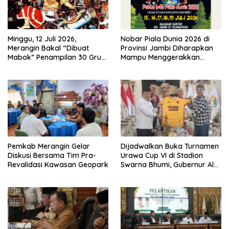
Minggu, 12 Juli 2026,
Nobar Piala Dunia 2026 di
Merangin Bakal “Dibuat
Provinsi Jambi Diharapkan
Mabok” Penampilan 30 Grup
Mampu Menggerakkan
Jaranan Kuda Lumping
Ekonomi Pelaku UMKM
Pemkab Merangin Gelar
Dijadwalkan Buka Turnamen
Diskusi Bersama Tim Pra-
Urawa Cup VI di Stadion
Revalidasi Kawasan Geopark
Swarna Bhumi, Gubernur Al
Haris Siap Berlaga Lawan
Tim Urawa