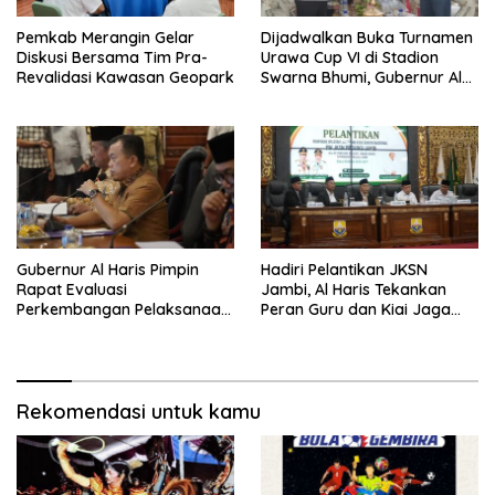
Pemkab Merangin Gelar
Dijadwalkan Buka Turnamen
Diskusi Bersama Tim Pra-
Urawa Cup VI di Stadion
Revalidasi Kawasan Geopark
Swarna Bhumi, Gubernur Al
Haris Siap Berlaga Lawan
Tim Urawa
Gubernur Al Haris Pimpin
Hadiri Pelantikan JKSN
Rapat Evaluasi
Jambi, Al Haris Tekankan
Perkembangan Pelaksanaan
Peran Guru dan Kiai Jaga
Kegiatan Pembangunan
Moral Generasi Bangsa
Triwulan II TA 2026
Rekomendasi untuk kamu