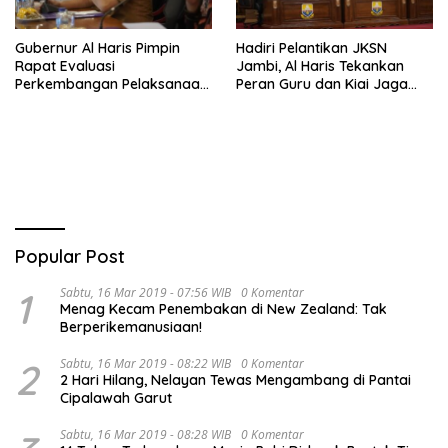
Gubernur Al Haris Pimpin
Hadiri Pelantikan JKSN
Rapat Evaluasi
Jambi, Al Haris Tekankan
Perkembangan Pelaksanaan
Peran Guru dan Kiai Jaga
Kegiatan Pembangunan
Moral Generasi Bangsa
Triwulan II TA 2026
Popular Post
1
Sabtu, 16 Mar 2019 - 07:56 WIB
0 Komentar
Menag Kecam Penembakan di New Zealand: Tak
Berperikemanusiaan!
2
Sabtu, 16 Mar 2019 - 08:22 WIB
0 Komentar
2 Hari Hilang, Nelayan Tewas Mengambang di Pantai
Cipalawah Garut
Sabtu, 16 Mar 2019 - 08:28 WIB
0 Komentar