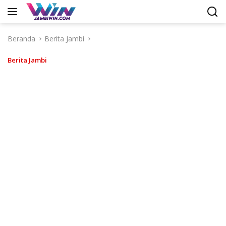
Langsung
ke
konten
Beranda
Berita Jambi
Berita Jambi