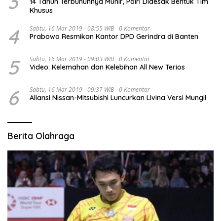
3
14 Tahun Terbunuhnya Munir, Polri Didesak Bentuk Tim
Khusus
4
Sabtu, 16 Mar 2019 - 08:55 WIB
0 Komentar
Prabowo Resmikan Kantor DPD Gerindra di Banten
5
Sabtu, 16 Mar 2019 - 09:03 WIB
0 Komentar
Video: Kelemahan dan Kelebihan All New Terios
6
Sabtu, 16 Mar 2019 - 09:37 WIB
0 Komentar
Aliansi Nissan-Mitsubishi Luncurkan Livina Versi Mungil
Berita Olahraga