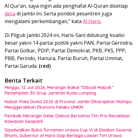
Al Qur’an, saya ingin ada penghafal Al-Quran disetiap
desa
di Jambi ini. Serta pondok pesantren juga
mengalami perkembangan,” kata
Al Haris
.
Di Pilgub Jambi 2024 ini, Haris-Sani didukung koalisi
besar yakni 14 partai politik yakni PAN, Partai Gerindra,
Partai Golkar, PDIP, Partai Demokrat, PKB, PKS, PPP,
PBB, Perindo, Hanura, Partai Buruh, Partai Ummat,
Partai Garuda.
(red)
Berita Terkait
Minggu, 12 Juli 2026, Merangin Bakal “Dibuat Mabok”
Penampilan 30 Grup Jaranan Kuda Lumping
Nobar Piala Dunia 2026 di Provinsi Jambi Diharapkan Mampu
Menggerakkan Ekonomi Pelaku UMKM
Pemkab Merangin Gelar Diskusi Bersama Tim Pra-Revalidasi
Kawasan Geopark
Dijadwalkan Buka Turnamen Urawa Cup VI di Stadion Swarna
Bhumi, Gubernur Al Haris Siap Berlaga Lawan Tim Urawa