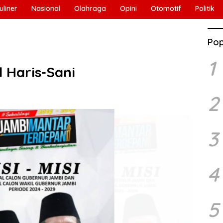
uliner
Nasional
Olahraga
Opini
Otomotif
Politik
Pop
1
l Haris-Sani
2
3
4
5