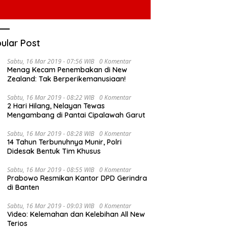
ular Post
Sabtu, 16 Mar 2019 - 07:56 WIB
0 Komentar
Menag Kecam Penembakan di New
Zealand: Tak Berperikemanusiaan!
Sabtu, 16 Mar 2019 - 08:22 WIB
0 Komentar
2 Hari Hilang, Nelayan Tewas
Mengambang di Pantai Cipalawah Garut
Sabtu, 16 Mar 2019 - 08:28 WIB
0 Komentar
14 Tahun Terbunuhnya Munir, Polri
Didesak Bentuk Tim Khusus
Sabtu, 16 Mar 2019 - 08:55 WIB
0 Komentar
Prabowo Resmikan Kantor DPD Gerindra
di Banten
Sabtu, 16 Mar 2019 - 09:03 WIB
0 Komentar
Video: Kelemahan dan Kelebihan All New
Terios