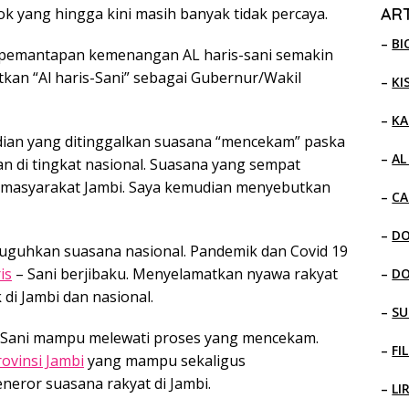
ART
k yang hingga kini masih banyak tidak percaya.
–
BI
, pemantapan kemenangan AL haris-sani semakin
an “Al haris-Sani” sebagai Gubernur/Wakil
–
KI
–
KA
udian yang ditinggalkan suasana “mencekam” paska
–
AL
n di tingkat nasional. Suasana yang sempat
 masyarakat Jambi. Saya kemudian menyebutkan
–
CA
–
D
suguhkan suasana nasional. Pandemik dan Covid 19
is
– Sani berjibaku. Menyelamatkan nyawa rakyat
–
D
di Jambi dan nasional.
–
SU
-Sani mampu melewati proses yang mencekam.
–
FI
rovinsi Jambi
yang mampu sekaligus
eror suasana rakyat di Jambi.
–
LI