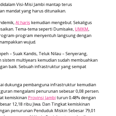
 didalam Visi-Misi Jambi mantap terus
kan mandat yang harus ditunaikan.
andemik,
Al haris
kemudian mengebut. Sekaligus
lesaikan. Tema-tema seperti Dumisake,
UMKM
,
 program-program menyentuh langsung dengan
enampakkan wujud.
mpeh – Suak Kandis, Teluk Nilau – Senyerang,
n sistem multiyears kemudian sudah membuahkan
gan baik. Sebuah infrastruktur yang sempat
agai dukunga pembanguna infrastruktur kemudian
guran mengalami penurunan sebesar 0,08 persen.
kat kemiskinan
Provinsi Jambi
turun 0.48% dengan
esar 12,18 ribu Jiwa. Dan Tingkat kemiskinan
engan penurunan Penduduk Miskin Sebesar 79,01