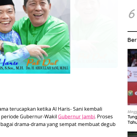
6
Ber
tama terucapkan ketika Al Haris- Sani kembali
Mingg
 periode Gubernur-Wakil
Gubernur Jambi
. Proses
Tung
Tahu
erbagai drama-drama yang sempat membuat degub