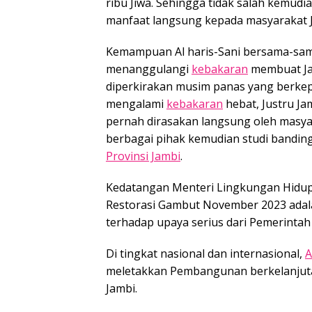
ribu Jiwa. Sehingga tidak salah kemu
manfaat langsung kepada masyarakat 
Kemampuan Al haris-Sani bersama-sama
menanggulangi
kebakaran
membuat Ja
diperkirakan musim panas yang berkep
mengalami
kebakaran
hebat, Justru Ja
pernah dirasakan langsung oleh masyar
berbagai pihak kemudian studi banding
Provinsi Jambi
.
Kedatangan Menteri Lingkungan Hidup
Restorasi Gambut November 2023 adal
terhadap upaya serius dari Pemerinta
Di tingkat nasional dan internasional,
A
meletakkan Pembangunan berkelanjuta
Jambi.