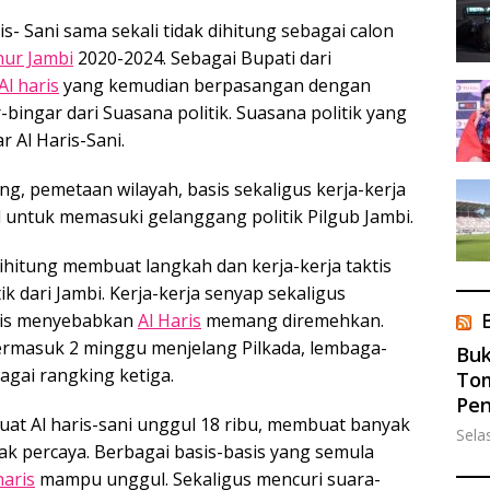
s- Sani sama sekali tidak dihitung sebagai calon
ur Jambi
2020-2024. Sebagai Bupati dari
Al haris
yang kemudian berpasangan dengan
r-bingar dari Suasana politik. Suasana politik yang
 Al Haris-Sani.
g, pemetaan wilayah, basis sekaligus kerja-kerja
 untuk memasuki gelanggang politik Pilgub Jambi.
ihitung membuat langkah dan kerja-kerja taktis
k dari Jambi. Kerja-kerja senyap sekaligus
sis menyebabkan
Al Haris
memang diremehkan.
 Termasuk 2 minggu menjelang Pilkada, lembaga-
Buk
gai rangking ketiga.
Tom
Pe
at Al haris-sani unggul 18 ribu, membuat banyak
Sela
ak percaya. Berbagai basis-basis yang semula
haris
mampu unggul. Sekaligus mencuri suara-