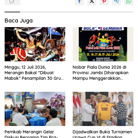
Baca Juga
Minggu, 12 Juli 2026,
Nobar Piala Dunia 2026 di
Merangin Bakal “Dibuat
Provinsi Jambi Diharapkan
Mabok” Penampilan 30 Grup
Mampu Menggerakkan
Jaranan Kuda Lumping
Ekonomi Pelaku UMKM
Pemkab Merangin Gelar
Dijadwalkan Buka Turnamen
Diskusi Bersama Tim Pra-
Urawa Cup VI di Stadion