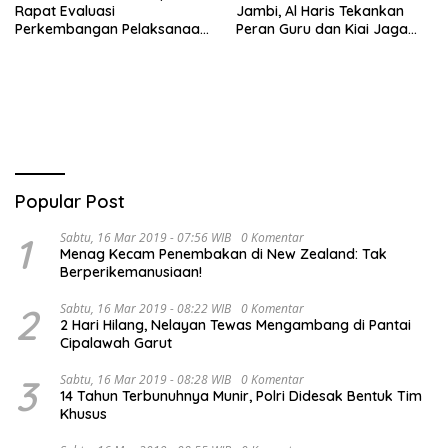
Rapat Evaluasi
Jambi, Al Haris Tekankan
Perkembangan Pelaksanaan
Peran Guru dan Kiai Jaga
Kegiatan Pembangunan
Moral Generasi Bangsa
Triwulan II TA 2026
Popular Post
1
Sabtu, 16 Mar 2019 - 07:56 WIB
0 Komentar
Menag Kecam Penembakan di New Zealand: Tak
Berperikemanusiaan!
2
Sabtu, 16 Mar 2019 - 08:22 WIB
0 Komentar
2 Hari Hilang, Nelayan Tewas Mengambang di Pantai
Cipalawah Garut
3
Sabtu, 16 Mar 2019 - 08:28 WIB
0 Komentar
14 Tahun Terbunuhnya Munir, Polri Didesak Bentuk Tim
Khusus