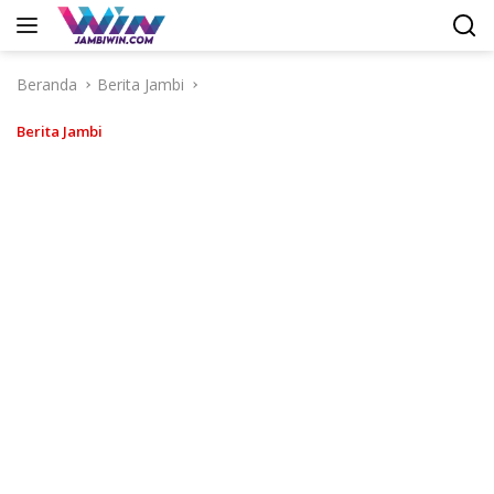
Langsung
ke
konten
Beranda
Berita Jambi
Berita Jambi