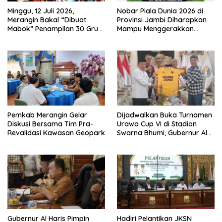
Minggu, 12 Juli 2026,
Nobar Piala Dunia 2026 di
Merangin Bakal “Dibuat
Provinsi Jambi Diharapkan
Mabok” Penampilan 30 Grup
Mampu Menggerakkan
Jaranan Kuda Lumping
Ekonomi Pelaku UMKM
Pemkab Merangin Gelar
Dijadwalkan Buka Turnamen
Diskusi Bersama Tim Pra-
Urawa Cup VI di Stadion
Revalidasi Kawasan Geopark
Swarna Bhumi, Gubernur Al
Haris Siap Berlaga Lawan
Tim Urawa
Gubernur Al Haris Pimpin
Hadiri Pelantikan JKSN