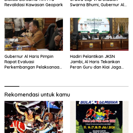
Revalidasi Kawasan Geopark
Swarna Bhumi, Gubernur Al
Haris Siap Berlaga Lawan
Tim Urawa
Gubernur Al Haris Pimpin
Hadiri Pelantikan JKSN
Rapat Evaluasi
Jambi, Al Haris Tekankan
Perkembangan Pelaksanaan
Peran Guru dan Kiai Jaga
Kegiatan Pembangunan
Moral Generasi Bangsa
Triwulan II TA 2026
Rekomendasi untuk kamu