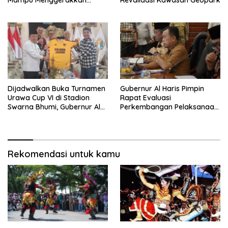
Mampu Menggerakkan
Revalidasi Kawasan Geopark
Ekonomi Pelaku UMKM
Dijadwalkan Buka Turnamen
Gubernur Al Haris Pimpin
Urawa Cup VI di Stadion
Rapat Evaluasi
Swarna Bhumi, Gubernur Al
Perkembangan Pelaksanaan
Haris Siap Berlaga Lawan
Kegiatan Pembangunan
Tim Urawa
Triwulan II TA 2026
Rekomendasi untuk kamu