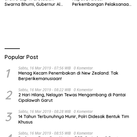
Swarna Bhumi, Gubernur Al
Perkembangan Pelaksanaan
Haris Siap Berlaga Lawan
Kegiatan Pembangunan
Tim Urawa
Triwulan II TA 2026
Popular Post
1
Sabtu, 16 Mar 2019 - 07:56 WIB
0 Komentar
Menag Kecam Penembakan di New Zealand: Tak
Berperikemanusiaan!
2
Sabtu, 16 Mar 2019 - 08:22 WIB
0 Komentar
2 Hari Hilang, Nelayan Tewas Mengambang di Pantai
Cipalawah Garut
3
Sabtu, 16 Mar 2019 - 08:28 WIB
0 Komentar
14 Tahun Terbunuhnya Munir, Polri Didesak Bentuk Tim
Khusus
Sabtu, 16 Mar 2019 - 08:55 WIB
0 Komentar