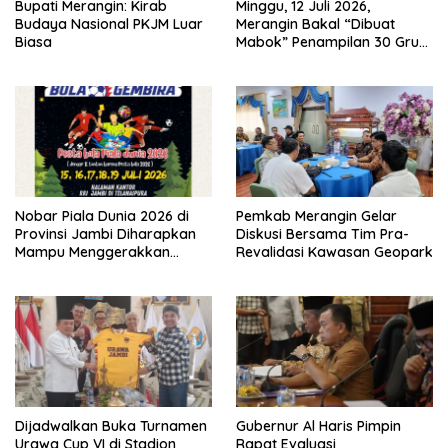
Bupati Merangin: Kirab
Minggu, 12 Juli 2026,
Budaya Nasional PKJM Luar
Merangin Bakal “Dibuat
Biasa
Mabok” Penampilan 30 Grup
Jaranan Kuda Lumping
Nobar Piala Dunia 2026 di
Pemkab Merangin Gelar
Provinsi Jambi Diharapkan
Diskusi Bersama Tim Pra-
Mampu Menggerakkan
Revalidasi Kawasan Geopark
Ekonomi Pelaku UMKM
Dijadwalkan Buka Turnamen
Gubernur Al Haris Pimpin
Urawa Cup VI di Stadion
Rapat Evaluasi