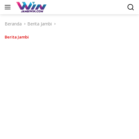
Langsung
ke
konten
Beranda
Berita Jambi
Berita Jambi