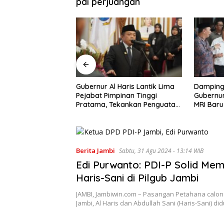
pdi perjuangan
Haris Lantik Lima
Dampingi Wapres Gibran,
Gubernur
pinan Tinggi
Gubernur Al Haris Perjuangkan
Pandang
ekankan Penguatan
MRI Baru dan Tambahan
DPRD: Ko
kompakan Tim, dan
Dokter Spesialis untuk RSUD
Kelola d
Raden Mattaher
Masyara
Berita Jambi
Sabtu, 31 Agu 2024 - 13:14 WIB
Edi Purwanto: PDI-P Solid Me
Haris-Sani di Pilgub Jambi
JAMBI, Jambiwin.com – Pasangan Petahana calo
Jambi, Al Haris dan Abdullah Sani (Haris-Sani) 