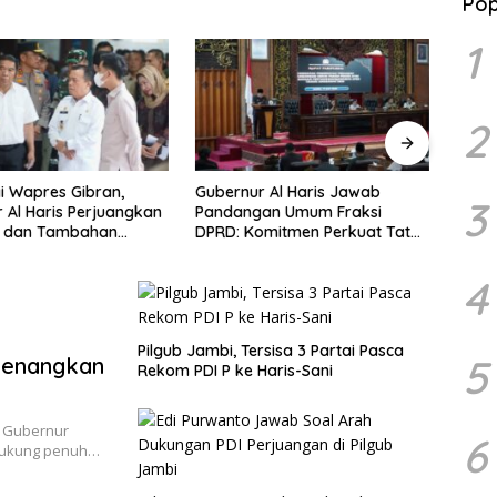
Pop
1
2
 Al Haris Jawab
Bantah Isu Raibnya Uang
Bupat
3
an Umum Fraksi
Rakyat Rp1,5 Triliun, Kadis
Nasio
mitmen Perkuat Tata
Kominfo Jambi Ariansyah : Itu
an Kesejahteraan
Hoaks dan Akumulasi Temuan
kat
Lintas Gubernur Sejak 2002
4
Pilgub Jambi, Tersisa 3 Partai Pasca
5
menangkan
Rekom PDI P ke Haris-Sani
n Gubernur
6
didukung penuh…