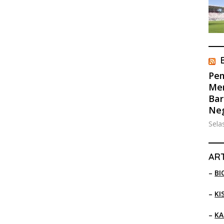
Pem
Men
Bar
Ne
Sela
ART
–
BI
–
KI
–
KA