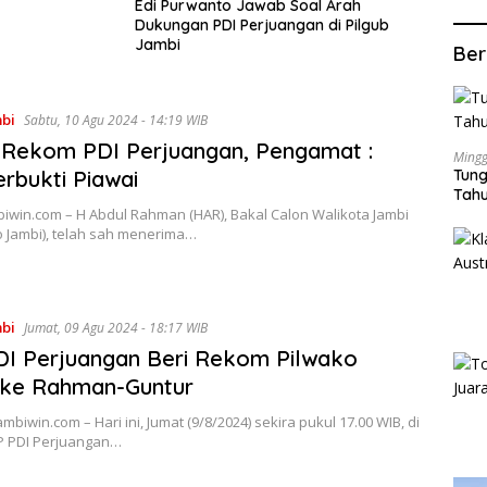
Edi Purwanto Jawab Soal Arah
Dukungan PDI Perjuangan di Pilgub
Jambi
Ber
mbi
Sabtu, 10 Agu 2024 - 14:19 WIB
 Rekom PDI Perjuangan, Pengamat :
Mingg
rbukti Piawai
Tung
Tahu
biwin.com – H Abdul Rahman (HAR), Bakal Calon Walikota Jambi
 Jambi), telah sah menerima…
mbi
Jumat, 09 Agu 2024 - 18:17 WIB
DI Perjuangan Beri Rekom Pilwako
 ke Rahman-Guntur
ambiwin.com – Hari ini, Jumat (9/8/2024) sekira pukul 17.00 WIB, di
P PDI Perjuangan…