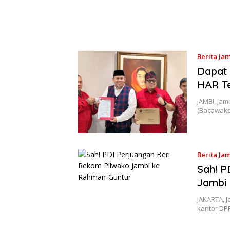
Berita Ja
Dapat
HAR Te
JAMBI, Jam
(Bacawako
Berita Ja
Sah! P
Jambi
JAKARTA, J
kantor DP