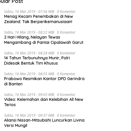
ular Post
Sabtu, 16 Mar 2019 - 07:56 WIB
0 Komentar
Menag Kecam Penembakan di New
Zealand: Tak Berperikemanusiaan!
Sabtu, 16 Mar 2019 - 08:22 WIB
0 Komentar
2 Hari Hilang, Nelayan Tewas
N
Mengambang di Pantai Cipalawah Garut
P
i Merangin: Kirab Budaya
Minggu, 12 Juli 2026, Merangin
M
Sabtu, 16 Mar 2019 - 08:28 WIB
0 Komentar
nal PKJM Luar Biasa
Bakal “Dibuat Mabok”
E
14 Tahun Terbunuhnya Munir, Polri
Penampilan 30 Grup Jaranan
Didesak Bentuk Tim Khusus
Kuda Lumping
Sabtu, 16 Mar 2019 - 08:55 WIB
0 Komentar
Prabowo Resmikan Kantor DPD Gerindra
di Banten
Sabtu, 16 Mar 2019 - 09:03 WIB
0 Komentar
Video: Kelemahan dan Kelebihan All New
Terios
Sabtu, 16 Mar 2019 - 09:37 WIB
0 Komentar
Aliansi Nissan-Mitsubishi Luncurkan Livina
Versi Mungil