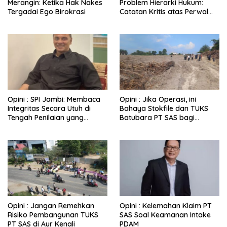
Merangin: Ketika Hak Nakes
Problem Hierarki Hukum:
Tergadai Ego Birokrasi
Catatan Kritis atas Perwal
Nomor 6 Tahun 2025
Opini : SPI Jambi: Membaca
Opini : Jika Operasi, ini
Integritas Secara Utuh di
Bahaya Stokfile dan TUKS
Tengah Penilaian yang
Batubara PT SAS bagi
Berbasis Persepsi
Kehidupan Warga
Opini : Jangan Remehkan
Opini : Kelemahan Klaim PT
Risiko Pembangunan TUKS
SAS Soal Keamanan Intake
PT SAS di Aur Kenali
PDAM