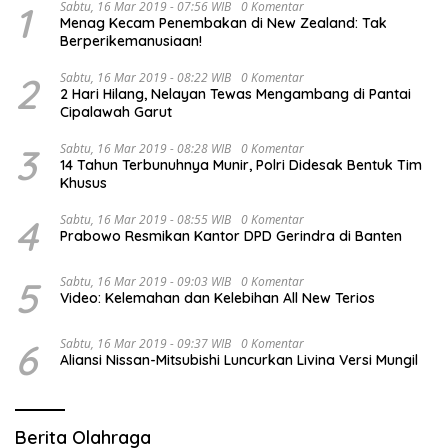
1
Sabtu, 16 Mar 2019 - 07:56 WIB
0 Komentar
Menag Kecam Penembakan di New Zealand: Tak
Berperikemanusiaan!
2
Sabtu, 16 Mar 2019 - 08:22 WIB
0 Komentar
2 Hari Hilang, Nelayan Tewas Mengambang di Pantai
Cipalawah Garut
3
Sabtu, 16 Mar 2019 - 08:28 WIB
0 Komentar
14 Tahun Terbunuhnya Munir, Polri Didesak Bentuk Tim
Khusus
4
Sabtu, 16 Mar 2019 - 08:55 WIB
0 Komentar
Prabowo Resmikan Kantor DPD Gerindra di Banten
5
Sabtu, 16 Mar 2019 - 09:03 WIB
0 Komentar
Video: Kelemahan dan Kelebihan All New Terios
6
Sabtu, 16 Mar 2019 - 09:37 WIB
0 Komentar
Aliansi Nissan-Mitsubishi Luncurkan Livina Versi Mungil
Berita Olahraga