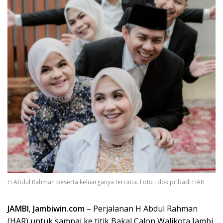
H Abdul Rahman beserta keluarganya tercinta. Foto : dok pribadi HAR
JAMBI
,
Jambiwin.com
– Perjalanan H Abdul Rahman
(HAR) untuk sampai ke titik Bakal Calon Walikota Jambi