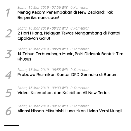
1
Sabtu, 16 Mar 2019 - 07:56 WIB
0 Komentar
Menag Kecam Penembakan di New Zealand: Tak
Berperikemanusiaan!
2
Sabtu, 16 Mar 2019 - 08:22 WIB
0 Komentar
2 Hari Hilang, Nelayan Tewas Mengambang di Pantai
Cipalawah Garut
3
Sabtu, 16 Mar 2019 - 08:28 WIB
0 Komentar
14 Tahun Terbunuhnya Munir, Polri Didesak Bentuk Tim
Khusus
4
Sabtu, 16 Mar 2019 - 08:55 WIB
0 Komentar
Prabowo Resmikan Kantor DPD Gerindra di Banten
5
Sabtu, 16 Mar 2019 - 09:03 WIB
0 Komentar
Video: Kelemahan dan Kelebihan All New Terios
6
Sabtu, 16 Mar 2019 - 09:37 WIB
0 Komentar
Aliansi Nissan-Mitsubishi Luncurkan Livina Versi Mungil