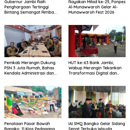
Gubernur Jambi Raih
Rayakan Milad ke-25, Ponpes
Penghargaan Tertinggi
Al-Munawwaroh Gelar Al-
Bintang Semangat Rimba
Munawwaroh Fest 2026
dari Pengakap Malaysia
Pemkab Merangin Dukung
HUT ke-63 Bank Jambi,
PSN 3 Juta Rumah, Bahas
Wabup Merangin Tekankan
Kendala Administrasi dan
Transformasi Digital dan
Teknis
Peran UMKM
Penataan Pasar Bawah
IAI SMQ Bangko Gelar Sidang
Bangko, 11 Kios Pedagang
Senat Terbuka Wisuda