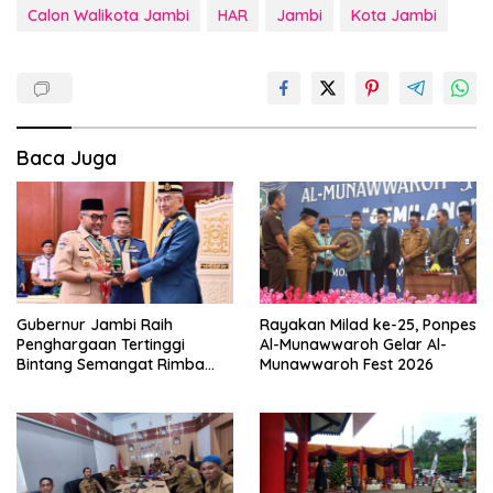
Calon Walikota Jambi
HAR
Jambi
Kota Jambi
Baca Juga
Gubernur Jambi Raih
Rayakan Milad ke-25, Ponpes
Penghargaan Tertinggi
Al-Munawwaroh Gelar Al-
Bintang Semangat Rimba
Munawwaroh Fest 2026
dari Pengakap Malaysia