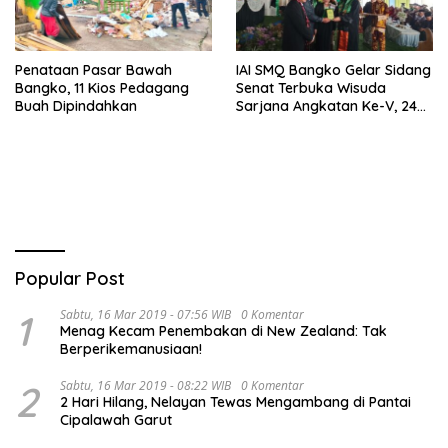
Penataan Pasar Bawah
IAI SMQ Bangko Gelar Sidang
Bangko, 11 Kios Pedagang
Senat Terbuka Wisuda
Buah Dipindahkan
Sarjana Angkatan Ke-V, 243
Mahasiswa Diwisudakan
Popular Post
1
Sabtu, 16 Mar 2019 - 07:56 WIB
0 Komentar
Menag Kecam Penembakan di New Zealand: Tak
Berperikemanusiaan!
2
Sabtu, 16 Mar 2019 - 08:22 WIB
0 Komentar
2 Hari Hilang, Nelayan Tewas Mengambang di Pantai
Cipalawah Garut