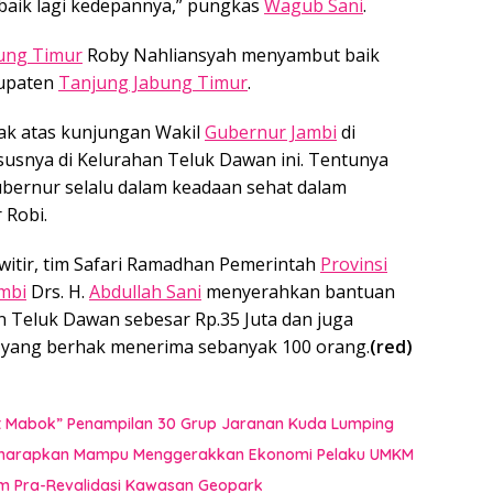
baik lagi kedepannya,” pungkas
Wagub Sani
.
ung Timur
Roby Nahliansyah menyambut baik
bupaten
Tanjung Jabung Timur
.
yak atas kunjungan Wakil
Gubernur Jambi
di
usnya di Kelurahan Teluk Dawan ini. Tentunya
bernur selalu dalam keadaan sehat dalam
 Robi.
witir, tim Safari Ramadhan Pemerintah
Provinsi
mbi
Drs. H.
Abdullah Sani
menyerahkan bantuan
n Teluk Dawan sebesar Rp.35 Juta dan juga
yang berhak menerima sebanyak 100 orang.
(red)
uat Mabok” Penampilan 30 Grup Jaranan Kuda Lumping
i Diharapkan Mampu Menggerakkan Ekonomi Pelaku UMKM
im Pra-Revalidasi Kawasan Geopark