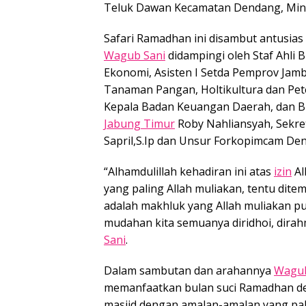
Teluk Dawan Kecamatan Dendang, Ming
Safari Ramadhan ini disambut antusias
Wagub Sani
didampingi oleh Staf Ahli 
Ekonomi, Asisten I Setda Pemprov Jamb
Tanaman Pangan, Holtikultura dan Pe
Kepala Badan Keuangan Daerah, dan Bir
Jabung Timur
Roby Nahliansyah, Sekr
Sapril,S.Ip dan Unsur Forkopimcam De
“Alhamdulillah kehadiran ini atas
izin
Al
yang paling Allah muliakan, tentu ditem
adalah makhluk yang Allah muliakan pu
mudahan kita semuanya diridhoi, dirahm
Sani
.
Dalam sambutan dan arahannya
Wagub
memanfaatkan bulan suci Ramadhan de
masjid dengan amalan-amalan yang pali