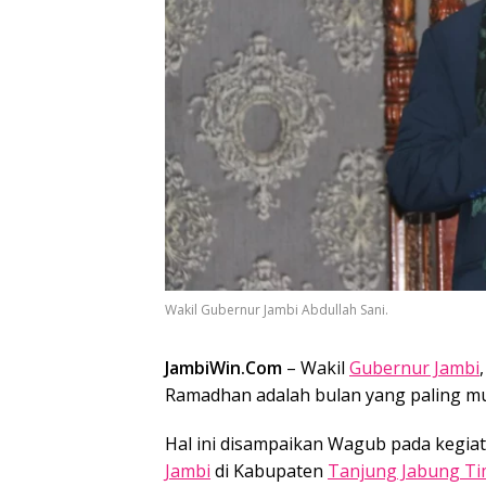
Wakil Gubernur Jambi Abdullah Sani.
JambiWin.Com
– Wakil
Gubernur Jambi
Ramadhan adalah bulan yang paling mul
Hal ini disampaikan Wagub pada kegia
Jambi
di Kabupaten
Tanjung Jabung T