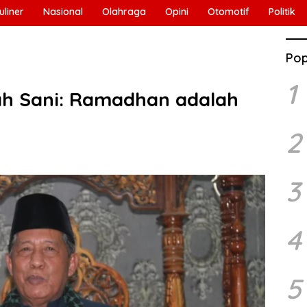
uliner
Nasional
Olahraga
Opini
Otomotif
Politik
Pop
1
h Sani: Ramadhan adalah
2
3
4
5