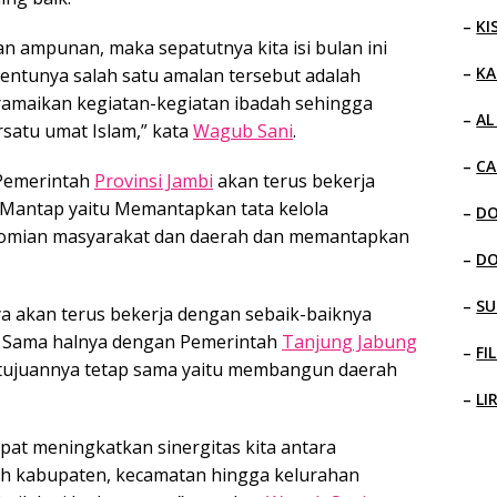
–
KI
n ampunan, maka sepatutnya kita isi bulan ini
–
KA
entunya salah satu amalan tersebut adalah
maikan kegiatan-kegiatan ibadah sehingga
–
AL
rsatu umat Islam,” kata
Wagub Sani
.
–
CA
Pemerintah
Provinsi Jambi
akan terus bekerja
Mantap yaitu Memantapkan tata kelola
–
D
omian masyarakat dan daerah dan memantapkan
–
D
–
SU
a akan terus bekerja dengan sebaik-baiknya
i. Sama halnya dengan Pemerintah
Tanjung Jabung
–
FI
n tujuannya tetap sama yaitu membangun daerah
–
LI
at meningkatkan sinergitas kita antara
ah kabupaten, kecamatan hingga kelurahan