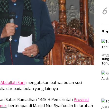
6
Ber
Mingg
Tung
Tahu
,
Abdullah Sani
mengatakan bahwa bulan suci
ia daripada bulan yang lainnya.
tan Safari Ramadhan 1445 H Pemerintah
Provinsi
imur
, bertempat di Masjid Nur Syaifuddin Kelurahan