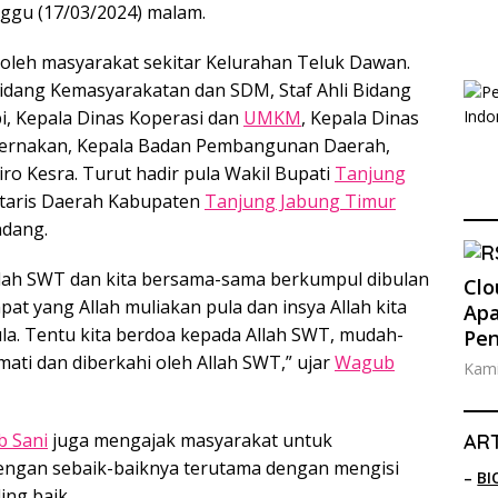
gu (17/03/2024) malam.
 oleh masyarakat sekitar Kelurahan Teluk Dawan.
Bidang Kemasyarakatan dan SDM, Staf Ahli Bidang
i, Kepala Dinas Koperasi dan
UMKM
, Kepala Dinas
ternakan, Kepala Badan Pembangunan Daerah,
o Kesra. Turut hadir pula Wakil Bupati
Tanjung
etaris Daerah Kabupaten
Tanjung Jabung Timur
ndang.
lah SWT dan kita bersama-sama berkumpul dibulan
Clo
pat yang Allah muliakan pula dan insya Allah kita
Apa
la. Tentu kita berdoa kepada Allah SWT, mudah-
Pe
ati dan diberkahi oleh Allah SWT,” ujar
Wagub
Kami
 Sani
juga mengajak masyarakat untuk
ART
ngan sebaik-baiknya terutama dengan mengisi
–
BI
ng baik.