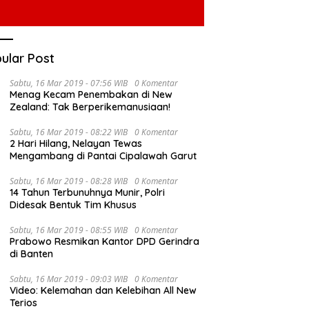
ular Post
Sabtu, 16 Mar 2019 - 07:56 WIB
0 Komentar
Menag Kecam Penembakan di New
Zealand: Tak Berperikemanusiaan!
Sabtu, 16 Mar 2019 - 08:22 WIB
0 Komentar
2 Hari Hilang, Nelayan Tewas
Mengambang di Pantai Cipalawah Garut
Sabtu, 16 Mar 2019 - 08:28 WIB
0 Komentar
14 Tahun Terbunuhnya Munir, Polri
Didesak Bentuk Tim Khusus
Sabtu, 16 Mar 2019 - 08:55 WIB
0 Komentar
Prabowo Resmikan Kantor DPD Gerindra
di Banten
Sabtu, 16 Mar 2019 - 09:03 WIB
0 Komentar
Video: Kelemahan dan Kelebihan All New
Terios