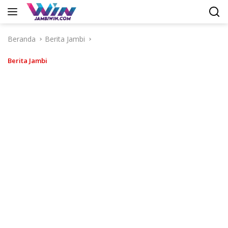
Langsung
ke
konten
Beranda
Berita Jambi
Berita Jambi