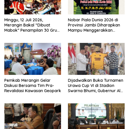
Minggu, 12 Juli 2026,
Nobar Piala Dunia 2026 di
Merangin Bakal “Dibuat
Provinsi Jambi Diharapkan
Mabok” Penampilan 30 Grup
Mampu Menggerakkan
Jaranan Kuda Lumping
Ekonomi Pelaku UMKM
Pemkab Merangin Gelar
Dijadwalkan Buka Turnamen
Diskusi Bersama Tim Pra-
Urawa Cup VI di Stadion
Revalidasi Kawasan Geopark
Swarna Bhumi, Gubernur Al
Haris Siap Berlaga Lawan
Tim Urawa