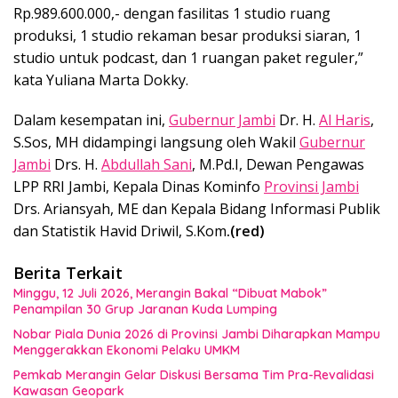
Rp.989.600.000,- dengan fasilitas 1 studio ruang
produksi, 1 studio rekaman besar produksi siaran, 1
studio untuk podcast, dan 1 ruangan paket reguler,”
kata Yuliana Marta Dokky.
Dalam kesempatan ini,
Gubernur Jambi
Dr. H.
Al Haris
,
S.Sos, MH didampingi langsung oleh Wakil
Gubernur
Jambi
Drs. H.
Abdullah Sani
, M.Pd.I, Dewan Pengawas
LPP RRI Jambi, Kepala Dinas Kominfo
Provinsi Jambi
Drs. Ariansyah, ME dan Kepala Bidang Informasi Publik
dan Statistik Havid Driwil, S.Kom
.(red)
Berita Terkait
Minggu, 12 Juli 2026, Merangin Bakal “Dibuat Mabok”
Penampilan 30 Grup Jaranan Kuda Lumping
Nobar Piala Dunia 2026 di Provinsi Jambi Diharapkan Mampu
Menggerakkan Ekonomi Pelaku UMKM
Pemkab Merangin Gelar Diskusi Bersama Tim Pra-Revalidasi
Kawasan Geopark