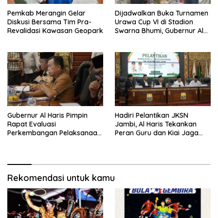
Pemkab Merangin Gelar
Dijadwalkan Buka Turnamen
Diskusi Bersama Tim Pra-
Urawa Cup VI di Stadion
Revalidasi Kawasan Geopark
Swarna Bhumi, Gubernur Al
Haris Siap Berlaga Lawan
Tim Urawa
Gubernur Al Haris Pimpin
Hadiri Pelantikan JKSN
Rapat Evaluasi
Jambi, Al Haris Tekankan
Perkembangan Pelaksanaan
Peran Guru dan Kiai Jaga
Kegiatan Pembangunan
Moral Generasi Bangsa
Triwulan II TA 2026
Rekomendasi untuk kamu