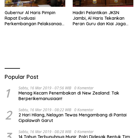
Gubernur Al Haris Pimpin
Hadiri Pelantikan JKSN
Rapat Evaluasi
Jambi, Al Haris Tekankan
Perkembangan Pelaksanaan
Peran Guru dan Kiai Jaga
Kegiatan Pembangunan
Moral Generasi Bangsa
Triwulan II TA 2026
Popular Post
1
Sabtu, 16 Mar 2019 - 07:56 WIB
0 Komentar
Menag Kecam Penembakan di New Zealand: Tak
Berperikemanusiaan!
2
Sabtu, 16 Mar 2019 - 08:22 WIB
0 Komentar
2 Hari Hilang, Nelayan Tewas Mengambang di Pantai
Cipalawah Garut
3
Sabtu, 16 Mar 2019 - 08:28 WIB
0 Komentar
14 Tahun Terbunuhnya Munir, Polri Didesak Bentuk Tim