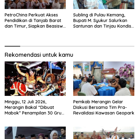
PetroChina Perkuat Akses
Subling di Pulau Kemang,
Pendidikan di Tanjab Barat
Bupati M. Syukur Salurkan
dan Timur, Siapkan Beasiswa
Santunan dan Tinjau Kondisi
hingga 1.000 Set Meja-Kursi
Jalan
Sekolah
Rekomendasi untuk kamu
Minggu, 12 Juli 2026,
Pemkab Merangin Gelar
Merangin Bakal “Dibuat
Diskusi Bersama Tim Pra-
Mabok” Penampilan 30 Grup
Revalidasi Kawasan Geopark
Jaranan Kuda Lumping