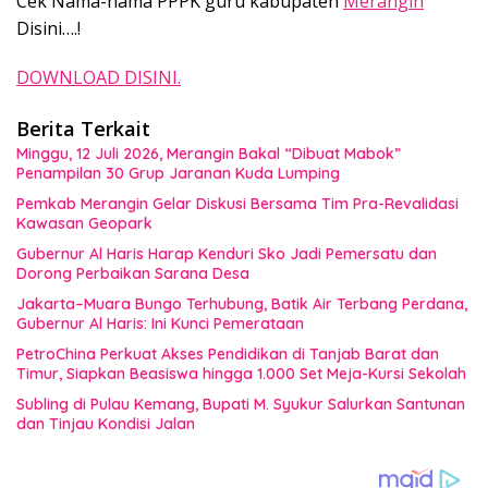
Cek Nama-nama PPPK guru kabupaten
Merangin
Disini….!
DOWNLOAD DISINI.
Berita Terkait
Minggu, 12 Juli 2026, Merangin Bakal “Dibuat Mabok”
Penampilan 30 Grup Jaranan Kuda Lumping
Pemkab Merangin Gelar Diskusi Bersama Tim Pra-Revalidasi
Kawasan Geopark
Gubernur Al Haris Harap Kenduri Sko Jadi Pemersatu dan
Dorong Perbaikan Sarana Desa
Jakarta–Muara Bungo Terhubung, Batik Air Terbang Perdana,
Gubernur Al Haris: Ini Kunci Pemerataan
PetroChina Perkuat Akses Pendidikan di Tanjab Barat dan
Timur, Siapkan Beasiswa hingga 1.000 Set Meja-Kursi Sekolah
Subling di Pulau Kemang, Bupati M. Syukur Salurkan Santunan
dan Tinjau Kondisi Jalan