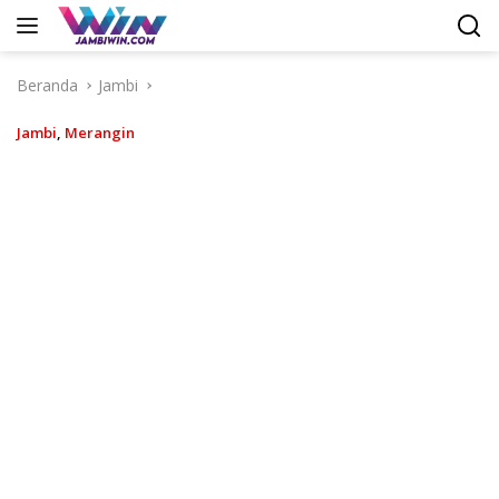
Langsung
ke
konten
Beranda
Jambi
Jambi
,
Merangin