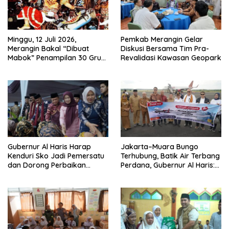
Minggu, 12 Juli 2026,
Pemkab Merangin Gelar
Merangin Bakal “Dibuat
Diskusi Bersama Tim Pra-
Mabok” Penampilan 30 Grup
Revalidasi Kawasan Geopark
Jaranan Kuda Lumping
Gubernur Al Haris Harap
Jakarta–Muara Bungo
Kenduri Sko Jadi Pemersatu
Terhubung, Batik Air Terbang
dan Dorong Perbaikan
Perdana, Gubernur Al Haris:
Sarana Desa
Ini Kunci Pemerataan