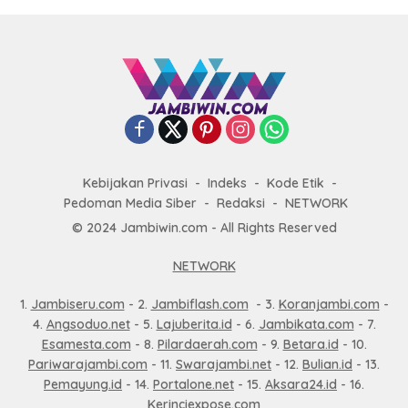
Kebijakan Privasi
Indeks
Kode Etik
Pedoman Media Siber
Redaksi
NETWORK
© 2024 Jambiwin.com - All Rights Reserved
NETWORK
1.
Jambiseru.com
- 2.
Jambiflash.com
- 3.
Koranjambi.com
-
4.
Angsoduo.net
- 5.
Lajuberita.id
- 6.
Jambikata.com
- 7.
Esamesta.com
- 8.
Pilardaerah.com
- 9.
Betara.id
- 10.
Pariwarajambi.com
- 11.
Swarajambi.net
- 12.
Bulian.id
- 13.
Pemayung.id
- 14.
Portalone.net
- 15.
Aksara24.id
- 16.
Kerinciexpose.com