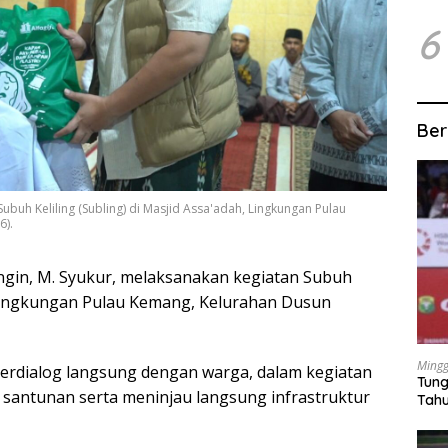
6
Ber
ubuh Keliling (Subling) di Masjid Assa'adah, Lingkungan Pulau
6).
gin, M. Syukur, melaksanakan kegiatan Subuh
h, Lingkungan Pulau Kemang, Kelurahan Dusun
Mingg
berdialog langsung dengan warga, dalam kegiatan
Tung
n santunan serta meninjau langsung infrastruktur
Tahu