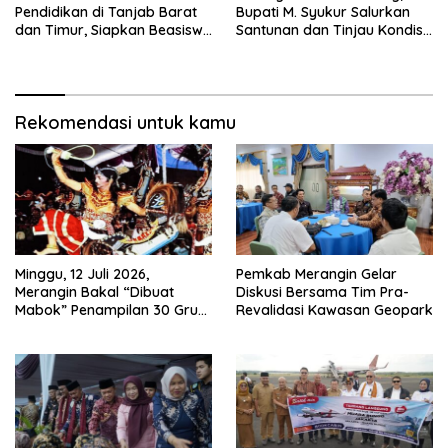
Pendidikan di Tanjab Barat
Bupati M. Syukur Salurkan
dan Timur, Siapkan Beasiswa
Santunan dan Tinjau Kondisi
hingga 1.000 Set Meja-Kursi
Jalan
Sekolah
Rekomendasi untuk kamu
Minggu, 12 Juli 2026,
Pemkab Merangin Gelar
Merangin Bakal “Dibuat
Diskusi Bersama Tim Pra-
Mabok” Penampilan 30 Grup
Revalidasi Kawasan Geopark
Jaranan Kuda Lumping