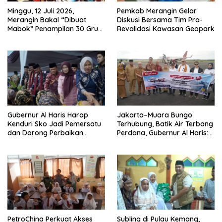
Minggu, 12 Juli 2026,
Pemkab Merangin Gelar
Merangin Bakal “Dibuat
Diskusi Bersama Tim Pra-
Mabok” Penampilan 30 Grup
Revalidasi Kawasan Geopark
Jaranan Kuda Lumping
Gubernur Al Haris Harap
Jakarta–Muara Bungo
Kenduri Sko Jadi Pemersatu
Terhubung, Batik Air Terbang
dan Dorong Perbaikan
Perdana, Gubernur Al Haris:
Sarana Desa
Ini Kunci Pemerataan
PetroChina Perkuat Akses
Subling di Pulau Kemang,