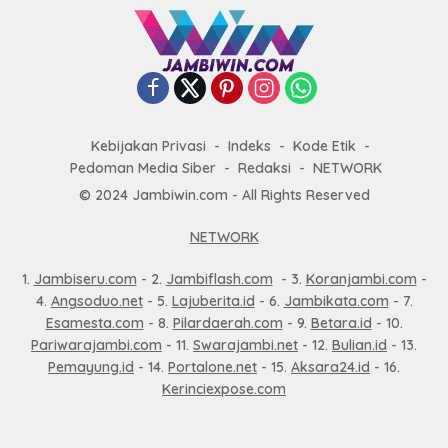
Kebijakan Privasi
Indeks
Kode Etik
Pedoman Media Siber
Redaksi
NETWORK
© 2024 Jambiwin.com - All Rights Reserved
NETWORK
1.
Jambiseru.com
- 2.
Jambiflash.com
- 3.
Koranjambi.com
-
4.
Angsoduo.net
- 5.
Lajuberita.id
- 6.
Jambikata.com
- 7.
Esamesta.com
- 8.
Pilardaerah.com
- 9.
Betara.id
- 10.
Pariwarajambi.com
- 11.
Swarajambi.net
- 12.
Bulian.id
- 13.
Pemayung.id
- 14.
Portalone.net
- 15.
Aksara24.id
- 16.
Kerinciexpose.com