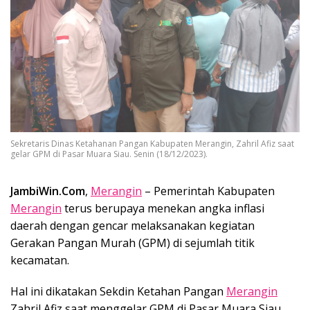
Sekretaris Dinas Ketahanan Pangan Kabupaten Merangin, Zahril Afiz saat
gelar GPM di Pasar Muara Siau. Senin (18/12/2023).
JambiWin.Com
,
Merangin
– Pemerintah Kabupaten
Merangin
terus berupaya menekan angka inflasi
daerah dengan gencar melaksanakan kegiatan
Gerakan Pangan Murah (GPM) di sejumlah titik
kecamatan.
Hal ini dikatakan Sekdin Ketahan Pangan
Merangin
Zahril Afiz saat menggelar GPM di Pasar Muara Siau,