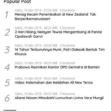
Popular Post
1
Sabtu, 16 Mar 2019 - 07:56 WIB
0 Komentar
Menag Kecam Penembakan di New Zealand: Tak
Berperikemanusiaan!
2
Sabtu, 16 Mar 2019 - 08:22 WIB
0 Komentar
2 Hari Hilang, Nelayan Tewas Mengambang di Pantai
Cipalawah Garut
3
Sabtu, 16 Mar 2019 - 08:28 WIB
0 Komentar
14 Tahun Terbunuhnya Munir, Polri Didesak Bentuk Tim
Khusus
4
Sabtu, 16 Mar 2019 - 08:55 WIB
0 Komentar
Prabowo Resmikan Kantor DPD Gerindra di Banten
5
Sabtu, 16 Mar 2019 - 09:03 WIB
0 Komentar
Video: Kelemahan dan Kelebihan All New Terios
6
Sabtu, 16 Mar 2019 - 09:37 WIB
0 Komentar
Aliansi Nissan-Mitsubishi Luncurkan Livina Versi Mungil