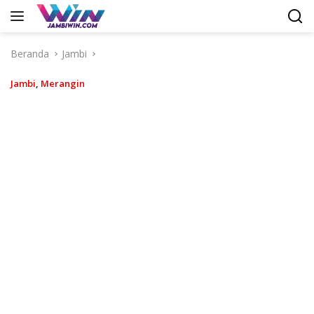
Langsung
ke
konten
Beranda
Jambi
Jambi
,
Merangin