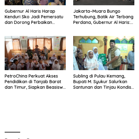
Gubernur Al Haris Harap
Jakarta–Muara Bungo
Kenduri Sko Jadi Pemersatu
Terhubung, Batik Air Terbang
dan Dorong Perbaikan
Perdana, Gubernur Al Haris:
Sarana Desa
Ini Kunci Pemerataan
PetroChina Perkuat Akses
Subling di Pulau Kemang,
Pendidikan di Tanjab Barat
Bupati M. Syukur Salurkan
dan Timur, Siapkan Beasiswa
Santunan dan Tinjau Kondisi
hingga 1.000 Set Meja-Kursi
Jalan
Sekolah