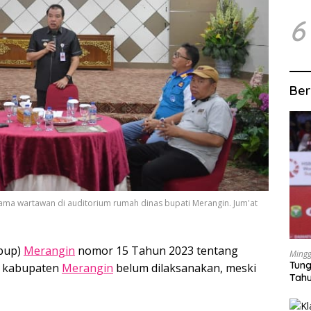
6
Ber
sama wartawan di auditorium rumah dinas bupati Merangin. Jum'at
rbup)
Merangin
nomor 15 Tahun 2023 tentang
Mingg
Tung
ah kabupaten
Merangin
belum dilaksanakan, meski
Tahu