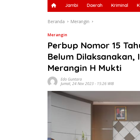
Jambi
Daerah
Kriminal
K
Beranda
Merangin
Merangin
Perbup Nomor 15 Tah
Belum Dilaksanakan, 
Merangin H Mukti
Edo Guntara
Jumat, 24 Nov 2023 - 15:26 WIB