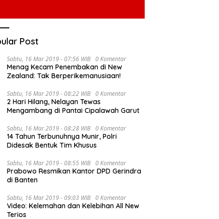
ular Post
Sabtu, 16 Mar 2019 - 07:56 WIB
0 Komentar
Menag Kecam Penembakan di New
Zealand: Tak Berperikemanusiaan!
Sabtu, 16 Mar 2019 - 08:22 WIB
0 Komentar
2 Hari Hilang, Nelayan Tewas
Mengambang di Pantai Cipalawah Garut
Sabtu, 16 Mar 2019 - 08:28 WIB
0 Komentar
14 Tahun Terbunuhnya Munir, Polri
Didesak Bentuk Tim Khusus
Sabtu, 16 Mar 2019 - 08:55 WIB
0 Komentar
Prabowo Resmikan Kantor DPD Gerindra
di Banten
Sabtu, 16 Mar 2019 - 09:03 WIB
0 Komentar
Video: Kelemahan dan Kelebihan All New
Terios