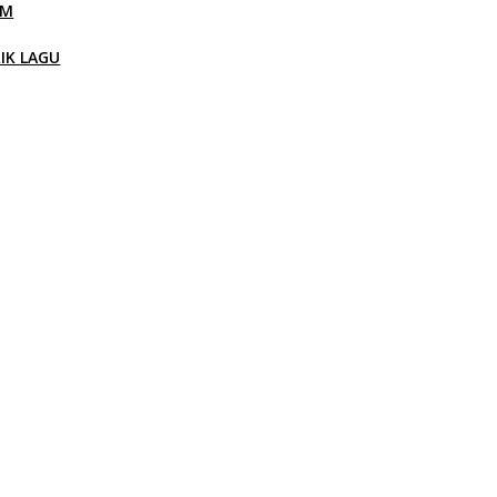
LM
RIK LAGU