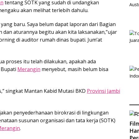
in
tentang SOTK yang sudah di undangkan
engaku akan melihat terlebih dahulu.
ur yang baru. Saya belum dapat laporan dari Bagian
an dan aturannya begitu akan kita laksanakan,”ujar
rning di auditor rumah dinas bupati. Jum’at
a proses itu telah dilakukan, apakah ada
 Bupati
Merangin
menyebut, masih belum bisa
es,” singkat Mantan Kabid Mutasi BKD
Provinsi Jambi
akan penyederhanaan birokrasi di lingkungan
enataan susunan organisasi dan tata kerja (SOTK)
Fil
erangin
.
Han
Pe