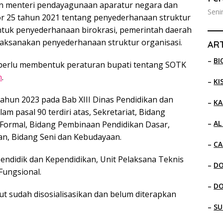
ran menteri pendayagunaan aparatur negara dan
Seni
r 25 tahun 2021 tentang penyederhanaan struktur
untuk penyederhanaan birokrasi, pemerintah daerah
ksanakan penyederhanaan struktur organisasi.
ART
–
BI
perlu membentuk peraturan bupati tentang SOTK
n
.
–
KI
ahun 2023 pada Bab XIII Dinas Pendidikan dan
–
KA
 pasal 90 terdiri atas, Sekretariat, Bidang
–
AL
ormal, Bidang Pembinaan Pendidikan Dasar,
an, Bidang Seni dan Kebudayaan.
–
CA
didik dan Kependidikan, Unit Pelaksana Teknis
–
D
Fungsional.
–
D
t sudah disosialisasikan dan belum diterapkan
–
SU