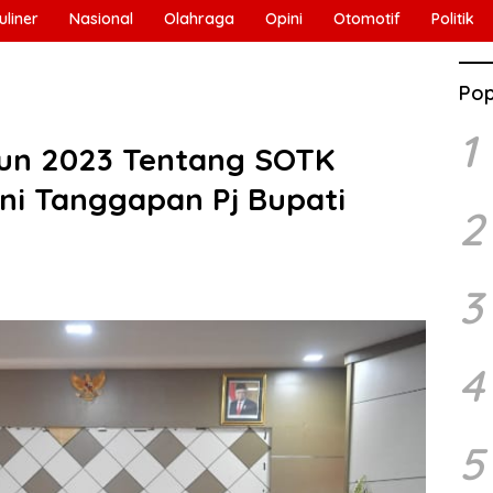
uliner
Nasional
Olahraga
Opini
Otomotif
Politik
Pop
1
un 2023 Tentang SOTK
Ini Tanggapan Pj Bupati
2
3
4
5