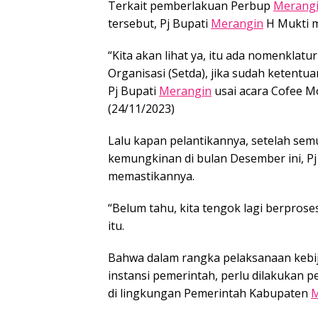
Terkait pemberlakuan Perbup
Merang
tersebut, Pj Bupati
Merangin
H Mukti m
“Kita akan lihat ya, itu ada nomenklat
Organisasi (Setda), jika sudah ketentu
Pj Bupati
Merangin
usai acara Cofee Mo
(24/11/2023)
Lalu kapan pelantikannya, setelah semu
kemungkinan di bulan Desember ini, Pj
memastikannya.
“Belum tahu, kita tengok lagi berpros
itu.
Bahwa dalam rangka pelaksanaan kebij
instansi pemerintah, perlu dilakukan p
di lingkungan Pemerintah Kabupaten
M