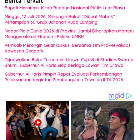
Berita Terkait
Bupati Merangin: Kirab Budaya Nasional PKJM Luar Biasa
Minggu, 12 Juli 2026, Merangin Bakal “Dibuat Mabok”
Penampilan 30 Grup Jaranan Kuda Lumping
Nobar Piala Dunia 2026 di Provinsi Jambi Diharapkan Mampu
Menggerakkan Ekonomi Pelaku UMKM
Pemkab Merangin Gelar Diskusi Bersama Tim Pra-Revalidasi
Kawasan Geopark
Dijadwalkan Buka Turnamen Urawa Cup VI di Stadion Swarna
Bhumi, Gubernur Al Haris Siap Berlaga Lawan Tim Urawa
Gubernur Al Haris Pimpin Rapat Evaluasi Perkembangan
Pelaksanaan Kegiatan Pembangunan Triwulan II TA 2026