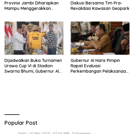
Provinsi Jambi Diharapkan
Diskusi Bersama Tim Pra-
Mampu Menggerakkan
Revalidasi Kawasan Geopark
Ekonomi Pelaku UMKM
Dijadwalkan Buka Turnamen
Gubernur Al Haris Pimpin
Urawa Cup VI di Stadion
Rapat Evaluasi
Swarna Bhumi, Gubernur Al
Perkembangan Pelaksanaan
Haris Siap Berlaga Lawan
Kegiatan Pembangunan
Tim Urawa
Triwulan II TA 2026
Popular Post
Sabtu, 16 Mar 2019 - 07:56 WIB
0 Komentar