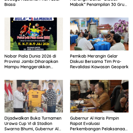
Biasa
Mabok” Penampilan 30 Grup
Jaranan Kuda Lumping
Nobar Piala Dunia 2026 di
Pemkab Merangin Gelar
Provinsi Jambi Diharapkan
Diskusi Bersama Tim Pra-
Mampu Menggerakkan
Revalidasi Kawasan Geopark
Ekonomi Pelaku UMKM
Dijadwalkan Buka Turnamen
Gubernur Al Haris Pimpin
Urawa Cup VI di Stadion
Rapat Evaluasi
Swarna Bhumi, Gubernur Al
Perkembangan Pelaksanaan