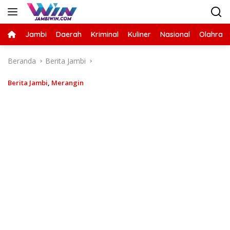
Langsung
ke
konten
Jambi
Daerah
Kriminal
Kuliner
Nasional
Olahrag
Beranda
Berita Jambi
Berita Jambi
,
Merangin