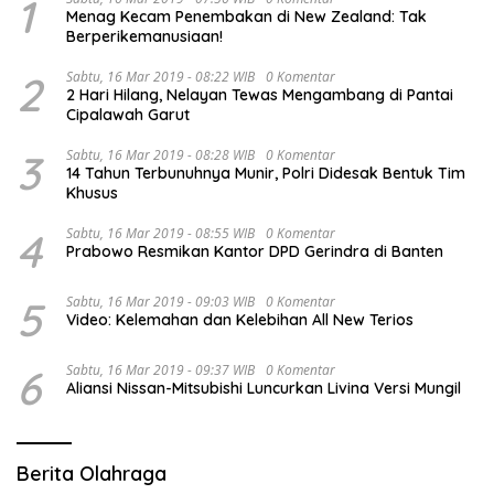
1
Menag Kecam Penembakan di New Zealand: Tak
Berperikemanusiaan!
2
Sabtu, 16 Mar 2019 - 08:22 WIB
0 Komentar
2 Hari Hilang, Nelayan Tewas Mengambang di Pantai
Cipalawah Garut
3
Sabtu, 16 Mar 2019 - 08:28 WIB
0 Komentar
14 Tahun Terbunuhnya Munir, Polri Didesak Bentuk Tim
Khusus
4
Sabtu, 16 Mar 2019 - 08:55 WIB
0 Komentar
Prabowo Resmikan Kantor DPD Gerindra di Banten
5
Sabtu, 16 Mar 2019 - 09:03 WIB
0 Komentar
Video: Kelemahan dan Kelebihan All New Terios
6
Sabtu, 16 Mar 2019 - 09:37 WIB
0 Komentar
Aliansi Nissan-Mitsubishi Luncurkan Livina Versi Mungil
Berita Olahraga