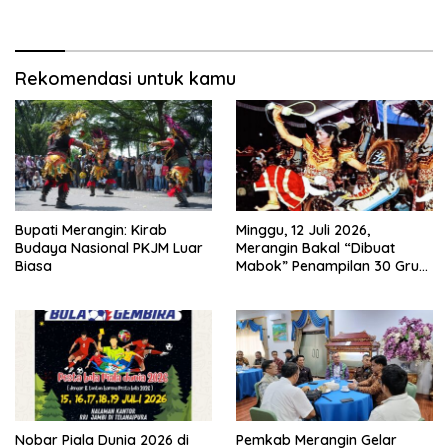
Haris Siap Berlaga Lawan
Kegiatan Pembangunan
Tim Urawa
Triwulan II TA 2026
Rekomendasi untuk kamu
Bupati Merangin: Kirab
Minggu, 12 Juli 2026,
Budaya Nasional PKJM Luar
Merangin Bakal “Dibuat
Biasa
Mabok” Penampilan 30 Grup
Jaranan Kuda Lumping
Nobar Piala Dunia 2026 di
Pemkab Merangin Gelar