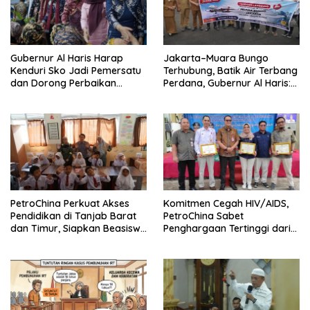
Gubernur Al Haris Harap
Jakarta–Muara Bungo
Kenduri Sko Jadi Pemersatu
Terhubung, Batik Air Terbang
dan Dorong Perbaikan
Perdana, Gubernur Al Haris:
Sarana Desa
Ini Kunci Pemerataan
PetroChina Perkuat Akses
Komitmen Cegah HIV/AIDS,
Pendidikan di Tanjab Barat
PetroChina Sabet
dan Timur, Siapkan Beasiswa
Penghargaan Tertinggi dari
hingga 1.000 Set Meja-Kursi
Kemnaker
Sekolah