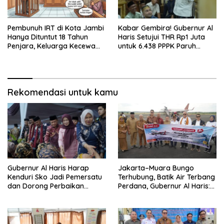
Pembunuh IRT di Kota Jambi
Kabar Gembira! Gubernur Al
Hanya Dituntut 18 Tahun
Haris Setujui THR Rp1 Juta
Penjara, Keluarga Kecewa
untuk 6.438 PPPK Paruh
dan Minta Hukuman Mati
Waktu di Jambi
Rekomendasi untuk kamu
Gubernur Al Haris Harap
Jakarta–Muara Bungo
Kenduri Sko Jadi Pemersatu
Terhubung, Batik Air Terbang
dan Dorong Perbaikan
Perdana, Gubernur Al Haris:
Sarana Desa
Ini Kunci Pemerataan