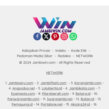
Kebijakan Privasi
Indeks
Kode Etik
Pedoman Media Siber
Redaksi
NETWORK
© 2024 Jambiwin.com - All Rights Reserved
NETWORK
1.
Jambiseru.com
- 2.
Jambiflash.com
- 3.
Koranjambi.com
-
4.
Angsoduo.net
- 5.
Lajuberita.id
- 6.
Jambikata.com
- 7.
Esamesta.com
- 8.
Pilardaerah.com
- 9.
Betara.id
- 10.
Pariwarajambi.com
- 11.
Swarajambi.net
- 12.
Bulian.id
- 13.
Pemayung.id
- 14.
Portalone.net
- 15.
Aksara24.id
- 16.