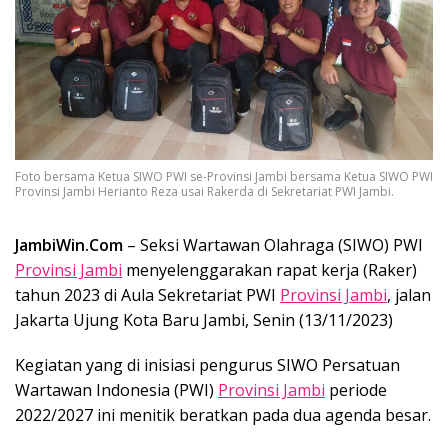
Foto bersama Ketua SIWO PWI se-Provinsi Jambi bersama Ketua SIWO PWI
Provinsi Jambi Herianto Reza usai Rakerda di Sekretariat PWI Jambi.
JambiWin.Com
– Seksi Wartawan Olahraga (SIWO) PWI
Provinsi Jambi
menyelenggarakan rapat kerja (Raker)
tahun 2023 di Aula Sekretariat PWI
Provinsi Jambi
, jalan
Jakarta Ujung Kota Baru Jambi, Senin (13/11/2023)
Kegiatan yang di inisiasi pengurus SIWO Persatuan
Wartawan Indonesia (PWI)
Provinsi Jambi
periode
2022/2027 ini menitik beratkan pada dua agenda besar.