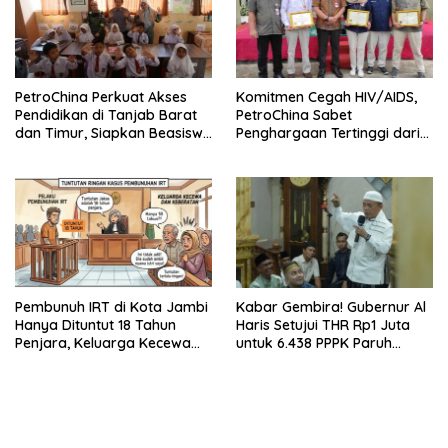
PetroChina Perkuat Akses
Komitmen Cegah HIV/AIDS,
Pendidikan di Tanjab Barat
PetroChina Sabet
dan Timur, Siapkan Beasiswa
Penghargaan Tertinggi dari
hingga 1.000 Set Meja-Kursi
Kemnaker
Sekolah
Pembunuh IRT di Kota Jambi
Kabar Gembira! Gubernur Al
Hanya Dituntut 18 Tahun
Haris Setujui THR Rp1 Juta
Penjara, Keluarga Kecewa
untuk 6.438 PPPK Paruh
dan Minta Hukuman Mati
Waktu di Jambi