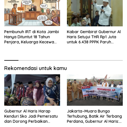
Pembunuh IRT di Kota Jambi
Kabar Gembira! Gubernur Al
Hanya Dituntut 18 Tahun
Haris Setujui THR Rp1 Juta
Penjara, Keluarga Kecewa
untuk 6.438 PPPK Paruh
dan Minta Hukuman Mati
Waktu di Jambi
Rekomendasi untuk kamu
Gubernur Al Haris Harap
Jakarta–Muara Bungo
Kenduri Sko Jadi Pemersatu
Terhubung, Batik Air Terbang
dan Dorong Perbaikan
Perdana, Gubernur Al Haris:
Sarana Desa
Ini Kunci Pemerataan