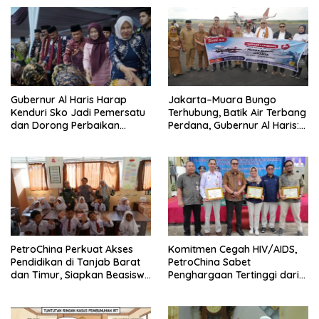
Gubernur Al Haris Harap
Jakarta–Muara Bungo
Kenduri Sko Jadi Pemersatu
Terhubung, Batik Air Terbang
dan Dorong Perbaikan
Perdana, Gubernur Al Haris:
Sarana Desa
Ini Kunci Pemerataan
PetroChina Perkuat Akses
Komitmen Cegah HIV/AIDS,
Pendidikan di Tanjab Barat
PetroChina Sabet
dan Timur, Siapkan Beasiswa
Penghargaan Tertinggi dari
hingga 1.000 Set Meja-Kursi
Kemnaker
Sekolah