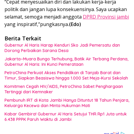
“Cepat menyesuaikan diri dan lakukan kerja-kerja
politik dan jangan lupa konsekuensinya. Saya ucapkan
selamat, semoga menjadi anggota
DPRD Provinsi jambi
yang inspiratif,”pungkasnya
.(Edo)
Berita Terkait
Gubernur Al Haris Harap Kenduri Sko Jadi Pemersatu dan
Dorong Perbaikan Sarana Desa
Jakarta–Muara Bungo Terhubung, Batik Air Terbang Perdana,
Gubernur Al Haris: Ini Kunci Pemerataan
PetroChina Perkuat Akses Pendidikan di Tanjab Barat dan
Timur, Siapkan Beasiswa hingga 1.000 Set Meja-Kursi Sekolah
Komitmen Cegah HIV/AIDS, PetroChina Sabet Penghargaan
Tertinggi dari Kemnaker
Pembunuh IRT di Kota Jambi Hanya Dituntut 18 Tahun Penjara,
Keluarga Kecewa dan Minta Hukuman Mati
Kabar Gembira! Gubernur Al Haris Setujui THR Rp1 Juta untuk
6.438 PPPK Paruh Waktu di Jambi