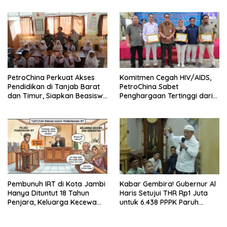
PetroChina Perkuat Akses
Komitmen Cegah HIV/AIDS,
Pendidikan di Tanjab Barat
PetroChina Sabet
dan Timur, Siapkan Beasiswa
Penghargaan Tertinggi dari
hingga 1.000 Set Meja-Kursi
Kemnaker
Sekolah
Pembunuh IRT di Kota Jambi
Kabar Gembira! Gubernur Al
Hanya Dituntut 18 Tahun
Haris Setujui THR Rp1 Juta
Penjara, Keluarga Kecewa
untuk 6.438 PPPK Paruh
dan Minta Hukuman Mati
Waktu di Jambi