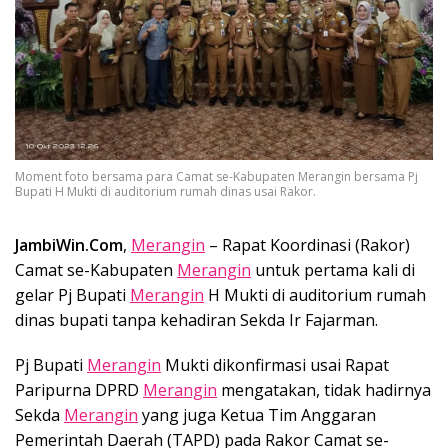
Moment foto bersama para Camat se-Kabupaten Merangin bersama Pj
Bupati H Mukti di auditorium rumah dinas usai Rakor.
JambiWin.Com
,
Merangin
– Rapat Koordinasi (Rakor)
Camat se-Kabupaten
Merangin
untuk pertama kali di
gelar Pj Bupati
Merangin
H Mukti di auditorium rumah
dinas bupati tanpa kehadiran Sekda Ir Fajarman.
Pj Bupati
Merangin
Mukti dikonfirmasi usai Rapat
Paripurna DPRD
Merangin
mengatakan, tidak hadirnya
Sekda
Merangin
yang juga Ketua Tim Anggaran
Pemerintah Daerah (TAPD) pada Rakor Camat se-