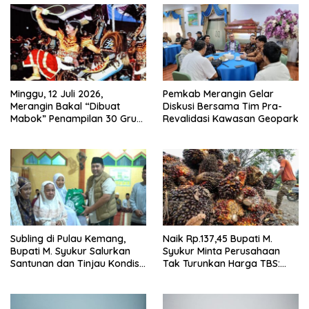
Minggu, 12 Juli 2026,
Pemkab Merangin Gelar
Merangin Bakal “Dibuat
Diskusi Bersama Tim Pra-
Mabok” Penampilan 30 Grup
Revalidasi Kawasan Geopark
Jaranan Kuda Lumping
Subling di Pulau Kemang,
Naik Rp.137,45 Bupati M.
Bupati M. Syukur Salurkan
Syukur Minta Perusahaan
Santunan dan Tinjau Kondisi
Tak Turunkan Harga TBS:
Jalan
Ikuti Harga Pemerintah