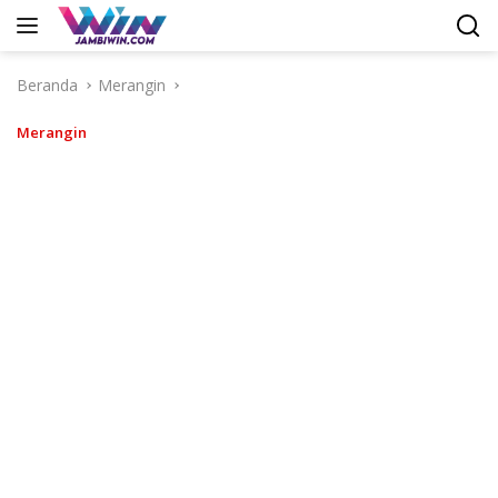
Langsung
ke
konten
Beranda
Merangin
Merangin