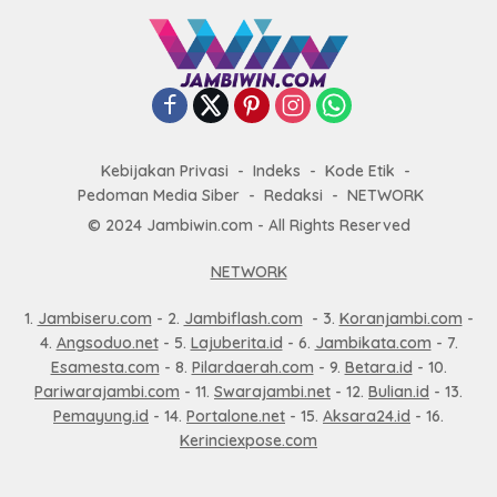
Kebijakan Privasi
Indeks
Kode Etik
Pedoman Media Siber
Redaksi
NETWORK
© 2024 Jambiwin.com - All Rights Reserved
NETWORK
1.
Jambiseru.com
- 2.
Jambiflash.com
- 3.
Koranjambi.com
-
4.
Angsoduo.net
- 5.
Lajuberita.id
- 6.
Jambikata.com
- 7.
Esamesta.com
- 8.
Pilardaerah.com
- 9.
Betara.id
- 10.
Pariwarajambi.com
- 11.
Swarajambi.net
- 12.
Bulian.id
- 13.
Pemayung.id
- 14.
Portalone.net
- 15.
Aksara24.id
- 16.
Kerinciexpose.com