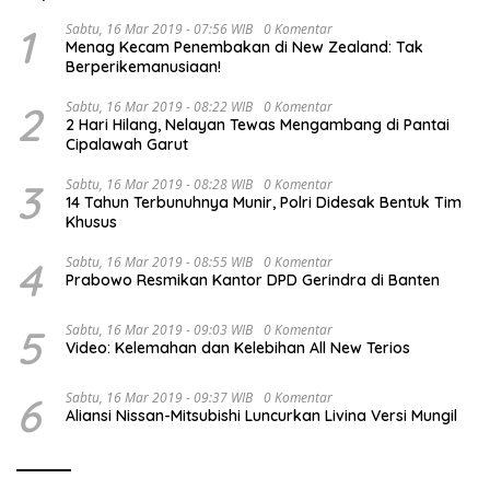
1
Sabtu, 16 Mar 2019 - 07:56 WIB
0 Komentar
Menag Kecam Penembakan di New Zealand: Tak
Berperikemanusiaan!
2
Sabtu, 16 Mar 2019 - 08:22 WIB
0 Komentar
2 Hari Hilang, Nelayan Tewas Mengambang di Pantai
Cipalawah Garut
3
Sabtu, 16 Mar 2019 - 08:28 WIB
0 Komentar
14 Tahun Terbunuhnya Munir, Polri Didesak Bentuk Tim
Khusus
4
Sabtu, 16 Mar 2019 - 08:55 WIB
0 Komentar
Prabowo Resmikan Kantor DPD Gerindra di Banten
5
Sabtu, 16 Mar 2019 - 09:03 WIB
0 Komentar
Video: Kelemahan dan Kelebihan All New Terios
6
Sabtu, 16 Mar 2019 - 09:37 WIB
0 Komentar
Aliansi Nissan-Mitsubishi Luncurkan Livina Versi Mungil