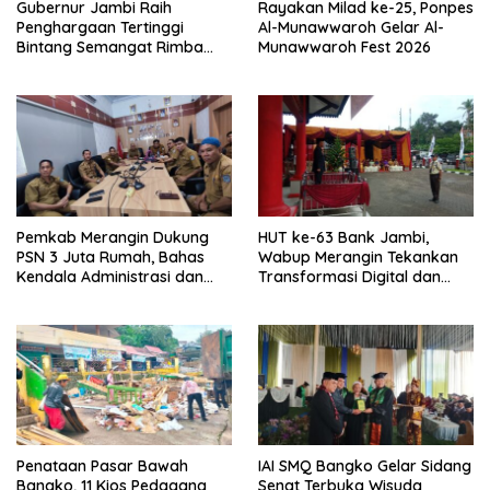
Gubernur Jambi Raih
Rayakan Milad ke-25, Ponpes
Penghargaan Tertinggi
Al-Munawwaroh Gelar Al-
Bintang Semangat Rimba
Munawwaroh Fest 2026
dari Pengakap Malaysia
Pemkab Merangin Dukung
HUT ke-63 Bank Jambi,
PSN 3 Juta Rumah, Bahas
Wabup Merangin Tekankan
Kendala Administrasi dan
Transformasi Digital dan
Teknis
Peran UMKM
Penataan Pasar Bawah
IAI SMQ Bangko Gelar Sidang
Bangko, 11 Kios Pedagang
Senat Terbuka Wisuda