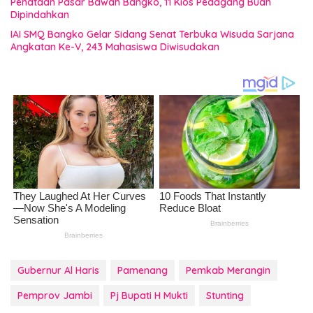
Penataan Pasar Bawah Bangko, 11 Kios Pedagang Buah
Dipindahkan
IAI SMQ Bangko Gelar Sidang Senat Terbuka Wisuda Sarjana
Angkatan Ke-V, 243 Mahasiswa Diwisudakan
Gubernur Al Haris
Pamenang
Pemkab Merangin
Pemprov Jambi
Pj Bupati H Mukti
Stunting