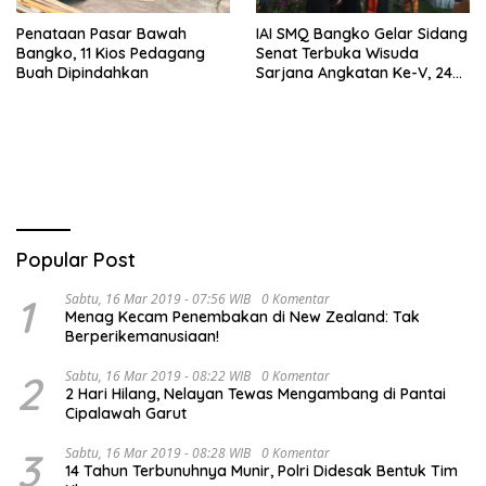
Penataan Pasar Bawah
IAI SMQ Bangko Gelar Sidang
Bangko, 11 Kios Pedagang
Senat Terbuka Wisuda
Buah Dipindahkan
Sarjana Angkatan Ke-V, 243
Mahasiswa Diwisudakan
Popular Post
1
Sabtu, 16 Mar 2019 - 07:56 WIB
0 Komentar
Menag Kecam Penembakan di New Zealand: Tak
Berperikemanusiaan!
2
Sabtu, 16 Mar 2019 - 08:22 WIB
0 Komentar
2 Hari Hilang, Nelayan Tewas Mengambang di Pantai
Cipalawah Garut
3
Sabtu, 16 Mar 2019 - 08:28 WIB
0 Komentar
14 Tahun Terbunuhnya Munir, Polri Didesak Bentuk Tim