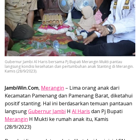
Gubernur Jambi Al Haris bersama Pj Bupati Merangin Mukti pantau
langsung kondisi kesehatan dan pertumbuhan anak Stanting di Merangin.
Kamis (28/9/2023).
JambiWin.Com
,
Merangin
– Lima orang anak dari
Kecamatan Pamenang dan Pamenang Barat, diketahui
positif stanting. Hal ini berdasarkan temuan pantauan
langsung
Gubernur Jambi
H
Al Haris
dan Pj Bupati
Merangin
H Mukti ke rumah anak itu, Kamis
(28/9/2023)