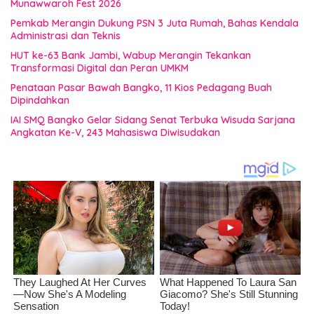
Munawwaroh Fest 2026
Pemkab Merangin Dukung PSN 3 Juta Rumah, Bahas Kendala
Administrasi dan Teknis
HUT ke-63 Bank Jambi, Wabup Merangin Tekankan
Transformasi Digital dan Peran UMKM
Penataan Pasar Bawah Bangko, 11 Kios Pedagang Buah
Dipindahkan
IAI SMQ Bangko Gelar Sidang Senat Terbuka Wisuda Sarjana
Angkatan Ke-V, 243 Mahasiswa Diwisudakan