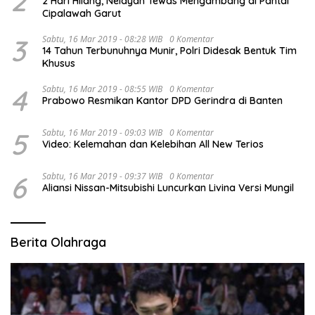
2
2 Hari Hilang, Nelayan Tewas Mengambang di Pantai
Cipalawah Garut
3
Sabtu, 16 Mar 2019 - 08:28 WIB
0 Komentar
14 Tahun Terbunuhnya Munir, Polri Didesak Bentuk Tim
Khusus
4
Sabtu, 16 Mar 2019 - 08:55 WIB
0 Komentar
Prabowo Resmikan Kantor DPD Gerindra di Banten
5
Sabtu, 16 Mar 2019 - 09:03 WIB
0 Komentar
Video: Kelemahan dan Kelebihan All New Terios
6
Sabtu, 16 Mar 2019 - 09:37 WIB
0 Komentar
Aliansi Nissan-Mitsubishi Luncurkan Livina Versi Mungil
Berita Olahraga