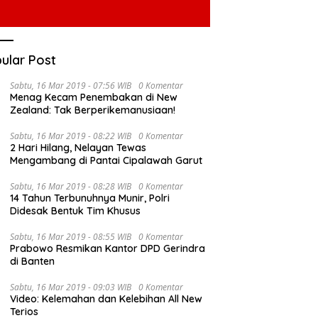
ular Post
Sabtu, 16 Mar 2019 - 07:56 WIB
0 Komentar
Menag Kecam Penembakan di New
Zealand: Tak Berperikemanusiaan!
Sabtu, 16 Mar 2019 - 08:22 WIB
0 Komentar
2 Hari Hilang, Nelayan Tewas
Mengambang di Pantai Cipalawah Garut
Sabtu, 16 Mar 2019 - 08:28 WIB
0 Komentar
14 Tahun Terbunuhnya Munir, Polri
Didesak Bentuk Tim Khusus
Sabtu, 16 Mar 2019 - 08:55 WIB
0 Komentar
Prabowo Resmikan Kantor DPD Gerindra
di Banten
Sabtu, 16 Mar 2019 - 09:03 WIB
0 Komentar
Video: Kelemahan dan Kelebihan All New
Terios