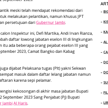
ART
antik meski telah mendapat rekomendasi dari
–
BI
untuk melakukan pelantikan, namun khusus JPT
–
KI
an persetujuan dari
Gubernur Jambi
.
–
KA
 calon Inspektur ini, Defi Martika, Andi Irvan Rianza,
bah daftar lowong jabatan eselon III di lingkungan
–
AL
ain itu ada beberapa orang pejabat eselon III yang
eptember 2023, Camat Bangko dan Kabag
–
CA
–
D
I juga dijabat Pelaksana tugas (Plt) yakni Sekwan
–
D
sempat masuk dalam daftar lelang jabatan namun
aftaran karena sepi pelamar.
–
SU
engisi kekosongan di akhir masa jabatan Bupati
–
FI
22 September 2023 Sang Penjabat (Pj) Bupati
–
LI
r Jambi
Al Haris
.