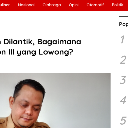
uliner
Nasional
Olahraga
Opini
Otomotif
Politik
Pop
1
ah Dilantik, Bagaimana
n III yang Lowong?
2
3
4
5