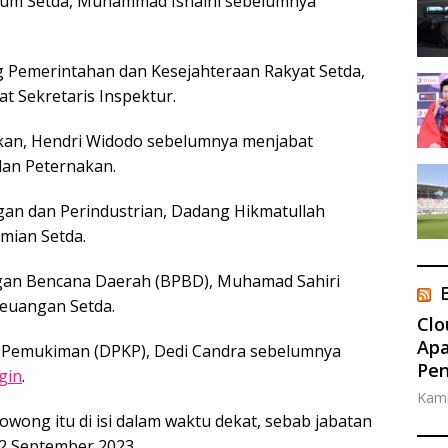
 Umum Setda, Muhammad Isnaini sebelumnya
g Pemerintahan dan Kesejahteraan Rakyat Setda,
 Sekretaris Inspektur.
kan, Hendri Widodo sebelumnya menjabat
dan Peternakan.
an dan Perindustrian, Dadang Hikmatullah
mian Setda.
gan Bencana Daerah (BPBD), Muhamad Sahiri
euangan Setda.
Clo
Apa
 Pemukiman (DPKP), Dedi Candra sebelumnya
Pe
gin
.
Kami
owong itu di isi dalam waktu dekat, sebab jabatan
22 September 2023.