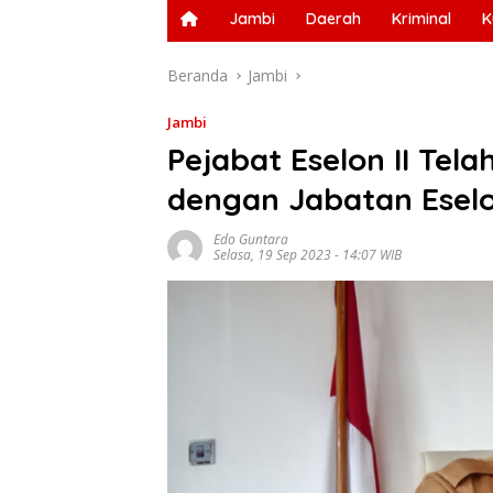
Jambi
Daerah
Kriminal
K
Beranda
Jambi
Jambi
Pejabat Eselon II Tel
dengan Jabatan Eselo
Edo Guntara
Selasa, 19 Sep 2023 - 14:07 WIB