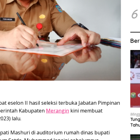
6
Ber
at eselon II hasil seleksi terbuka Jabatan Pimpinan
merintah Kabupaten
Merangin
kini membuat
Mingg
023) lalu.
Tung
Tahu
upati Mashuri di auditorium rumah dinas bupati