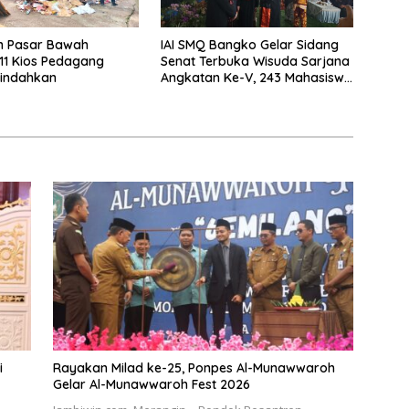
n Pasar Bawah
IAI SMQ Bangko Gelar Sidang
11 Kios Pedagang
Senat Terbuka Wisuda Sarjana
pindahkan
Angkatan Ke-V, 243 Mahasiswa
Diwisudakan
i
Rayakan Milad ke-25, Ponpes Al-Munawwaroh
Gelar Al-Munawwaroh Fest 2026