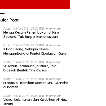
ular Post
Sabtu, 16 Mar 2019 - 07:56 WIB
0 Komentar
Menag Kecam Penembakan di New
Zealand: Tak Berperikemanusiaan!
Sabtu, 16 Mar 2019 - 08:22 WIB
0 Komentar
2 Hari Hilang, Nelayan Tewas
Mengambang di Pantai Cipalawah Garut
Sabtu, 16 Mar 2019 - 08:28 WIB
0 Komentar
14 Tahun Terbunuhnya Munir, Polri
Didesak Bentuk Tim Khusus
Sabtu, 16 Mar 2019 - 08:55 WIB
0 Komentar
Prabowo Resmikan Kantor DPD Gerindra
di Banten
Sabtu, 16 Mar 2019 - 09:03 WIB
0 Komentar
Video: Kelemahan dan Kelebihan All New
Terios