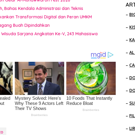
oh Gelar Al-Munawwaroh Fest 2026
ART
 Bahas Kendala Administrasi dan Teknis
–
BI
kankan Transformasi Digital dan Peran UMKM
dagang Buah Dipindahkan
–
KI
a Wisuda Sarjana Angkatan Ke-V, 243 Mahasiswa
–
KA
–
AL
–
CA
–
D
–
D
–
SU
–
FI
–
LI
to