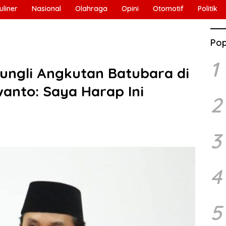
uliner
Nasional
Olahraga
Opini
Otomotif
Politik
Pop
1
ungli Angkutan Batubara di
wanto: Saya Harap Ini
2
3
4
5