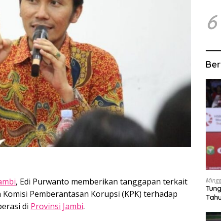
6
Ber
Mingg
ambi
, Edi Purwanto memberikan tanggapan terkait
Tung
h Komisi Pemberantasan Korupsi (KPK) terhadap
Tahu
erasi di
Provinsi Jambi
.