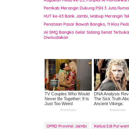
Rayakan Milad ke-25, Ponpes Al-Munawwar
Pemkab Merangin Dukung PSN 3 Juta Rumah,
HUT ke-63 Bank Jambi, Wabup Merangin Te
Penataan Pasar Bawah Bangko, 11 Kios Pe
IAI SMQ Bangko Gelar Sidang Senat Terbuk
Diwisudakan
DPRD Provinsi Jambi
Ketua Edi Purwan