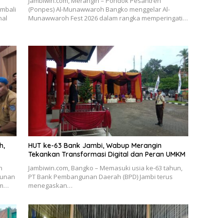
Jambiwin.com, Merangin – Pondok Pesantren
embali
(Ponpes) Al-Munawwaroh Bangko menggelar Al-
nal
Munawwaroh Fest 2026 dalam rangka memperingati…
h,
HUT ke-63 Bank Jambi, Wabup Merangin
Tekankan Transformasi Digital dan Peran UMKM
n
Jambiwin.com, Bangko – Memasuki usia ke-63 tahun,
gunan
PT Bank Pembangunan Daerah (BPD) Jambi terus
am…
menegaskan…