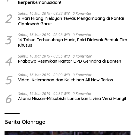
Berperikemanusiaan!
2
Sabtu, 16 Mar 2019 - 08:22 WIB
0 Komentar
2 Hari Hilang, Nelayan Tewas Mengambang di Pantai
Cipalawah Garut
3
Sabtu, 16 Mar 2019 - 08:28 WIB
0 Komentar
14 Tahun Terbunuhnya Munir, Polri Didesak Bentuk Tim
Khusus
4
Sabtu, 16 Mar 2019 - 08:55 WIB
0 Komentar
Prabowo Resmikan Kantor DPD Gerindra di Banten
5
Sabtu, 16 Mar 2019 - 09:03 WIB
0 Komentar
Video: Kelemahan dan Kelebihan All New Terios
6
Sabtu, 16 Mar 2019 - 09:37 WIB
0 Komentar
Aliansi Nissan-Mitsubishi Luncurkan Livina Versi Mungil
Berita Olahraga