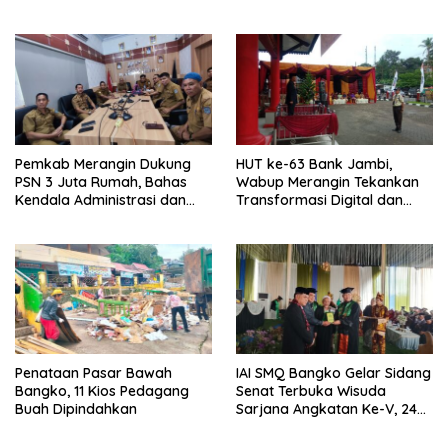
dari Pengakap Malaysia
Pemkab Merangin Dukung
HUT ke-63 Bank Jambi,
PSN 3 Juta Rumah, Bahas
Wabup Merangin Tekankan
Kendala Administrasi dan
Transformasi Digital dan
Teknis
Peran UMKM
Penataan Pasar Bawah
IAI SMQ Bangko Gelar Sidang
Bangko, 11 Kios Pedagang
Senat Terbuka Wisuda
Buah Dipindahkan
Sarjana Angkatan Ke-V, 243
Mahasiswa Diwisudakan