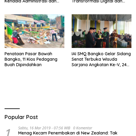
Kendala Administrasi dan
Transformasi Digital dan
Teknis
Peran UMKM
Penataan Pasar Bawah
IAI SMQ Bangko Gelar Sidang
Bangko, 11 Kios Pedagang
Senat Terbuka Wisuda
Buah Dipindahkan
Sarjana Angkatan Ke-V, 243
Mahasiswa Diwisudakan
Popular Post
1
Sabtu, 16 Mar 2019 - 07:56 WIB
0 Komentar
Menag Kecam Penembakan di New Zealand: Tak