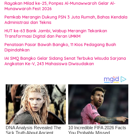
Rayakan Milad ke-25, Ponpes Al-Munawwaroh Gelar Al-
Munawwaroh Fest 2026
Pemkab Merangin Dukung PSN 3 Juta Rumah, Bahas Kendala
Administrasi dan Teknis
HUT ke-63 Bank Jambi, Wabup Merangin Tekankan
Transformasi Digital dan Peran UMKM
Penataan Pasar Bawah Bangko, 11 Kios Pedagang Buah
Dipindahkan
IAI SMQ Bangko Gelar Sidang Senat Terbuka Wisuda Sarjana
Angkatan Ke-V, 243 Mahasiswa Diwisudakan