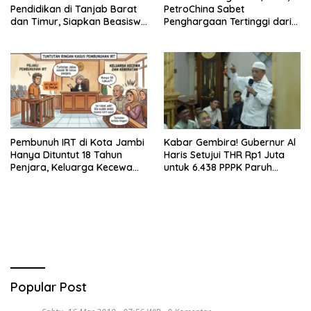
Pendidikan di Tanjab Barat
PetroChina Sabet
dan Timur, Siapkan Beasiswa
Penghargaan Tertinggi dari
hingga 1.000 Set Meja-Kursi
Kemnaker
Sekolah
Pembunuh IRT di Kota Jambi
Kabar Gembira! Gubernur Al
Hanya Dituntut 18 Tahun
Haris Setujui THR Rp1 Juta
Penjara, Keluarga Kecewa
untuk 6.438 PPPK Paruh
dan Minta Hukuman Mati
Waktu di Jambi
Popular Post