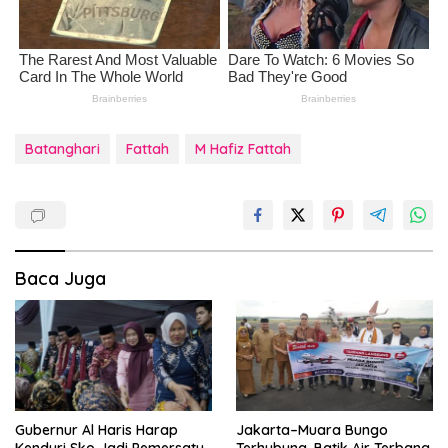
Batanghari
Fattah
M Hafiz Fattah
Baca Juga
Gubernur Al Haris Harap
Jakarta–Muara Bungo
Kenduri Sko Jadi Pemersatu
Terhubung, Batik Air Terbang