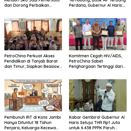
dan Dorong Perbaikan
Perdana, Gubernur Al Haris:
Sarana Desa
Ini Kunci Pemerataan
PetroChina Perkuat Akses
Komitmen Cegah HIV/AIDS,
Pendidikan di Tanjab Barat
PetroChina Sabet
dan Timur, Siapkan Beasiswa
Penghargaan Tertinggi dari
hingga 1.000 Set Meja-Kursi
Kemnaker
Sekolah
Pembunuh IRT di Kota Jambi
Kabar Gembira! Gubernur Al
Hanya Dituntut 18 Tahun
Haris Setujui THR Rp1 Juta
Penjara, Keluarga Kecewa
untuk 6.438 PPPK Paruh