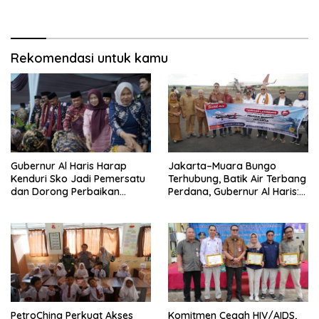
dan Minta Hukuman Mati
Waktu di Jambi
Rekomendasi untuk kamu
Gubernur Al Haris Harap
Jakarta–Muara Bungo
Kenduri Sko Jadi Pemersatu
Terhubung, Batik Air Terbang
dan Dorong Perbaikan
Perdana, Gubernur Al Haris:
Sarana Desa
Ini Kunci Pemerataan
PetroChina Perkuat Akses
Komitmen Cegah HIV/AIDS,