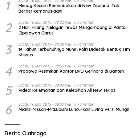
1
Sabtu, 16 Mar 2019 - 07:56 WIB
0 Komentar
Menag Kecam Penembakan di New Zealand: Tak
Berperikemanusiaan!
2
Sabtu, 16 Mar 2019 - 08:22 WIB
0 Komentar
2 Hari Hilang, Nelayan Tewas Mengambang di Pantai
Cipalawah Garut
3
Sabtu, 16 Mar 2019 - 08:28 WIB
0 Komentar
14 Tahun Terbunuhnya Munir, Polri Didesak Bentuk Tim
Khusus
4
Sabtu, 16 Mar 2019 - 08:55 WIB
0 Komentar
Prabowo Resmikan Kantor DPD Gerindra di Banten
5
Sabtu, 16 Mar 2019 - 09:03 WIB
0 Komentar
Video: Kelemahan dan Kelebihan All New Terios
6
Sabtu, 16 Mar 2019 - 09:37 WIB
0 Komentar
Aliansi Nissan-Mitsubishi Luncurkan Livina Versi Mungil
Berita Olahraga