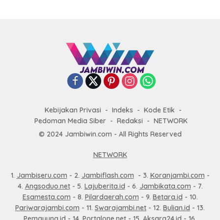
Kebijakan Privasi
Indeks
Kode Etik
Pedoman Media Siber
Redaksi
NETWORK
© 2024 Jambiwin.com - All Rights Reserved
NETWORK
1.
Jambiseru.com
- 2.
Jambiflash.com
- 3.
Koranjambi.com
-
4.
Angsoduo.net
- 5.
Lajuberita.id
- 6.
Jambikata.com
- 7.
Esamesta.com
- 8.
Pilardaerah.com
- 9.
Betara.id
- 10.
Pariwarajambi.com
- 11.
Swarajambi.net
- 12.
Bulian.id
- 13.
Pemayung.id
- 14.
Portalone.net
- 15.
Aksara24.id
- 16.