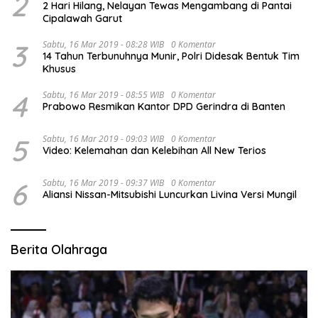
2
2 Hari Hilang, Nelayan Tewas Mengambang di Pantai
Cipalawah Garut
3
Sabtu, 16 Mar 2019 - 08:28 WIB
0 Komentar
14 Tahun Terbunuhnya Munir, Polri Didesak Bentuk Tim
Khusus
4
Sabtu, 16 Mar 2019 - 08:55 WIB
0 Komentar
Prabowo Resmikan Kantor DPD Gerindra di Banten
5
Sabtu, 16 Mar 2019 - 09:03 WIB
0 Komentar
Video: Kelemahan dan Kelebihan All New Terios
6
Sabtu, 16 Mar 2019 - 09:37 WIB
0 Komentar
Aliansi Nissan-Mitsubishi Luncurkan Livina Versi Mungil
Berita Olahraga