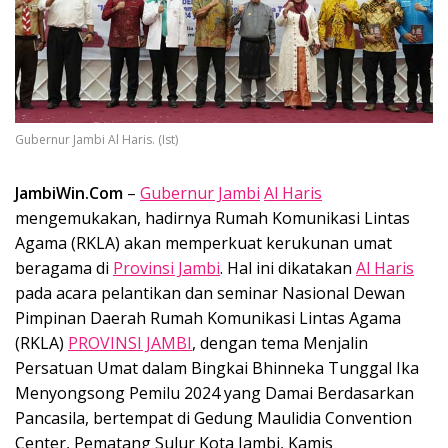
Gubernur Jambi Al Haris. (Ist)
JambiWin.Com
–
Gubernur Jambi
Al Haris
mengemukakan, hadirnya Rumah Komunikasi Lintas
Agama (RKLA) akan memperkuat kerukunan umat
beragama di
Provinsi Jambi
. Hal ini dikatakan
Al Haris
pada acara pelantikan dan seminar Nasional Dewan
Pimpinan Daerah Rumah Komunikasi Lintas Agama
(RKLA)
PROVINSI JAMBI
, dengan tema Menjalin
Persatuan Umat dalam Bingkai Bhinneka Tunggal Ika
Menyongsong Pemilu 2024 yang Damai Berdasarkan
Pancasila, bertempat di Gedung Maulidia Convention
Center, Pematang Sulur Kota Jambi, Kamis