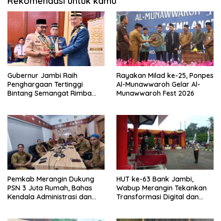
Rekomendasi untuk kamu
Gubernur Jambi Raih
Rayakan Milad ke-25, Ponpes
Penghargaan Tertinggi
Al-Munawwaroh Gelar Al-
Bintang Semangat Rimba
Munawwaroh Fest 2026
dari Pengakap Malaysia
Pemkab Merangin Dukung
HUT ke-63 Bank Jambi,
PSN 3 Juta Rumah, Bahas
Wabup Merangin Tekankan
Kendala Administrasi dan
Transformasi Digital dan
Teknis
Peran UMKM