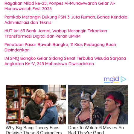
Rayakan Milad ke-25, Ponpes Al-Munawwaroh Gelar Al-
Munawwaroh Fest 2026
Pemkab Merangin Dukung PSN 3 Juta Rumah, Bahas Kendala
Administrasi dan Teknis
HUT ke-63 Bank Jambi, Wabup Merangin Tekankan
Transformasi Digital dan Peran UMKM
Penataan Pasar Bawah Bangko, 11 Kios Pedagang Buah
Dipindahkan
IAI SMQ Bangko Gelar Sidang Senat Terbuka Wisuda Sarjana
Angkatan Ke-V, 243 Mahasiswa Diwisudakan