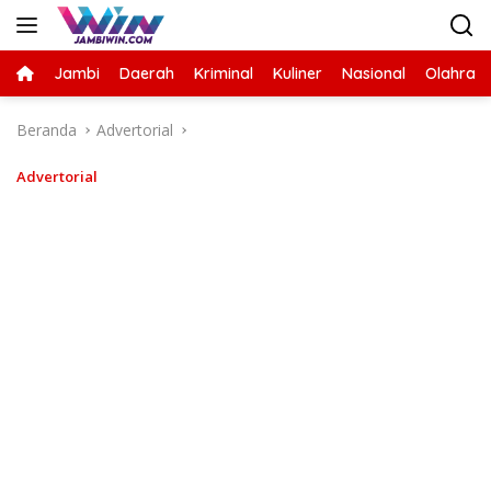
Langsung
ke
konten
Jambi
Daerah
Kriminal
Kuliner
Nasional
Olahrag
Beranda
Advertorial
Advertorial