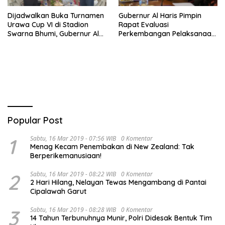
Dijadwalkan Buka Turnamen
Gubernur Al Haris Pimpin
Urawa Cup VI di Stadion
Rapat Evaluasi
Swarna Bhumi, Gubernur Al
Perkembangan Pelaksanaan
Haris Siap Berlaga Lawan
Kegiatan Pembangunan
Tim Urawa
Triwulan II TA 2026
Popular Post
1
Sabtu, 16 Mar 2019 - 07:56 WIB
0 Komentar
Menag Kecam Penembakan di New Zealand: Tak
Berperikemanusiaan!
2
Sabtu, 16 Mar 2019 - 08:22 WIB
0 Komentar
2 Hari Hilang, Nelayan Tewas Mengambang di Pantai
Cipalawah Garut
3
Sabtu, 16 Mar 2019 - 08:28 WIB
0 Komentar
14 Tahun Terbunuhnya Munir, Polri Didesak Bentuk Tim