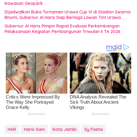
Kawasan Geopark
Dijadwalkan Buka Turnamen Urawa Cup VI di Stadion Swarna
Bhumi, Gubernur Al Haris Siap Berlaga Lawan Tim Urawa
Gubernur Al Haris Pimpin Rapat Evaluasi Perkembangan
Pelaksanaan Kegiatan Pembangunan Triwulan II TA 2026
HAR
Haris-Sani
Kota Jambi
Sy Fasha