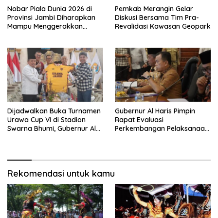
Nobar Piala Dunia 2026 di
Pemkab Merangin Gelar
Provinsi Jambi Diharapkan
Diskusi Bersama Tim Pra-
Mampu Menggerakkan
Revalidasi Kawasan Geopark
Ekonomi Pelaku UMKM
Dijadwalkan Buka Turnamen
Gubernur Al Haris Pimpin
Urawa Cup VI di Stadion
Rapat Evaluasi
Swarna Bhumi, Gubernur Al
Perkembangan Pelaksanaan
Haris Siap Berlaga Lawan
Kegiatan Pembangunan
Tim Urawa
Triwulan II TA 2026
Rekomendasi untuk kamu