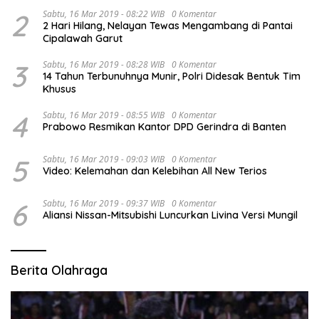
2
Sabtu, 16 Mar 2019 - 08:22 WIB
0 Komentar
2 Hari Hilang, Nelayan Tewas Mengambang di Pantai
Cipalawah Garut
3
Sabtu, 16 Mar 2019 - 08:28 WIB
0 Komentar
14 Tahun Terbunuhnya Munir, Polri Didesak Bentuk Tim
Khusus
4
Sabtu, 16 Mar 2019 - 08:55 WIB
0 Komentar
Prabowo Resmikan Kantor DPD Gerindra di Banten
5
Sabtu, 16 Mar 2019 - 09:03 WIB
0 Komentar
Video: Kelemahan dan Kelebihan All New Terios
6
Sabtu, 16 Mar 2019 - 09:37 WIB
0 Komentar
Aliansi Nissan-Mitsubishi Luncurkan Livina Versi Mungil
Berita Olahraga