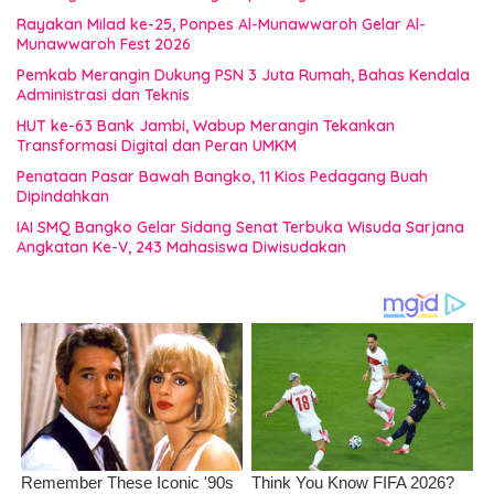
Rayakan Milad ke-25, Ponpes Al-Munawwaroh Gelar Al-
Munawwaroh Fest 2026
Pemkab Merangin Dukung PSN 3 Juta Rumah, Bahas Kendala
Administrasi dan Teknis
HUT ke-63 Bank Jambi, Wabup Merangin Tekankan
Transformasi Digital dan Peran UMKM
Penataan Pasar Bawah Bangko, 11 Kios Pedagang Buah
Dipindahkan
IAI SMQ Bangko Gelar Sidang Senat Terbuka Wisuda Sarjana
Angkatan Ke-V, 243 Mahasiswa Diwisudakan