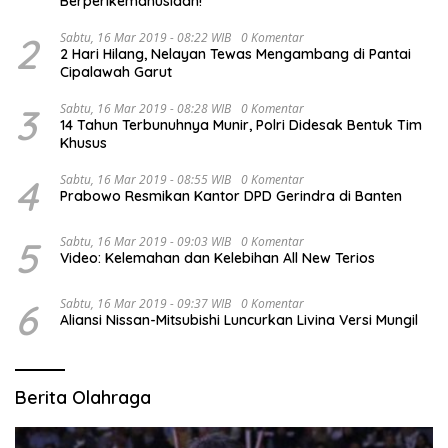
Berperikemanusiaan!
2
Sabtu, 16 Mar 2019 - 08:22 WIB
0 Komentar
2 Hari Hilang, Nelayan Tewas Mengambang di Pantai
Cipalawah Garut
3
Sabtu, 16 Mar 2019 - 08:28 WIB
0 Komentar
14 Tahun Terbunuhnya Munir, Polri Didesak Bentuk Tim
Khusus
4
Sabtu, 16 Mar 2019 - 08:55 WIB
0 Komentar
Prabowo Resmikan Kantor DPD Gerindra di Banten
5
Sabtu, 16 Mar 2019 - 09:03 WIB
0 Komentar
Video: Kelemahan dan Kelebihan All New Terios
6
Sabtu, 16 Mar 2019 - 09:37 WIB
0 Komentar
Aliansi Nissan-Mitsubishi Luncurkan Livina Versi Mungil
Berita Olahraga