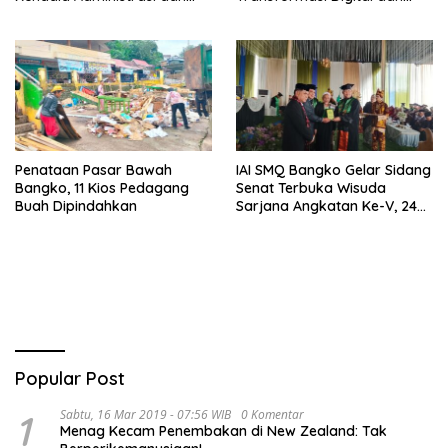
Teknis
Peran UMKM
Penataan Pasar Bawah
IAI SMQ Bangko Gelar Sidang
Bangko, 11 Kios Pedagang
Senat Terbuka Wisuda
Buah Dipindahkan
Sarjana Angkatan Ke-V, 243
Mahasiswa Diwisudakan
Popular Post
1
Sabtu, 16 Mar 2019 - 07:56 WIB
0 Komentar
Menag Kecam Penembakan di New Zealand: Tak