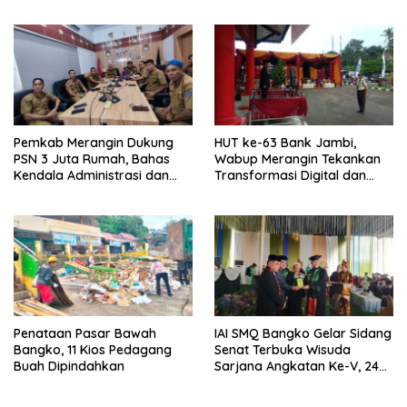
dari Pengakap Malaysia
Pemkab Merangin Dukung
HUT ke-63 Bank Jambi,
PSN 3 Juta Rumah, Bahas
Wabup Merangin Tekankan
Kendala Administrasi dan
Transformasi Digital dan
Teknis
Peran UMKM
Penataan Pasar Bawah
IAI SMQ Bangko Gelar Sidang
Bangko, 11 Kios Pedagang
Senat Terbuka Wisuda
Buah Dipindahkan
Sarjana Angkatan Ke-V, 243
Mahasiswa Diwisudakan